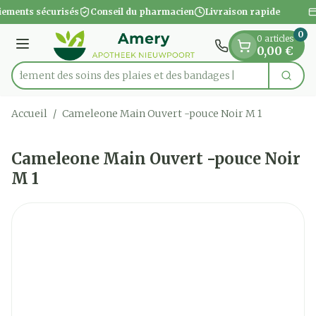
Diapositive 1 de 1
Aller au contenu
iements sécurisés
Conseil du pharmacien
Livraison rapide
0
0 articles
Menu
0,00 €
apidement des soins des plaies et des bandages
Cherc
Rechercher
Accueil
/
Cameleone Main Ouvert -pouce Noir M 1
Cameleone Main Ouvert -pouce Noir
M 1