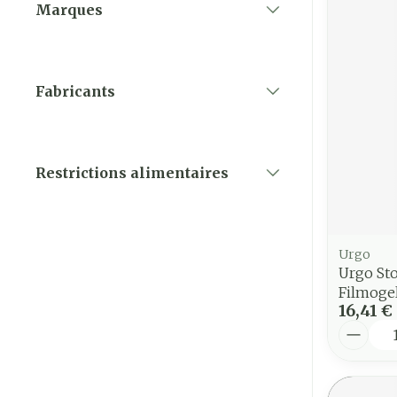
Marques
filter
Fabricants
filter
Restrictions alimentaires
filter
Urgo
Urgo St
Filmogel
16,41 €
Quantit