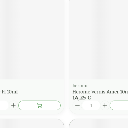
herome
e Fl 10ml
Herome Vernis Amer 10
14,25 €
é
Quantité