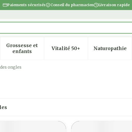
Paiements sécurisés
Conseil du pharmacien
Livraison rapide
Grossesse et
Vitalité 50+
Naturopathie
 la catégorie Beauté, soins et hygiène
 le sous-menu pour la catégorie Régime, alimentatio
Afficher le sous-menu pour la catégorie Gro
Afficher le sous-menu pour
Afficher
enfants
des ongles
les