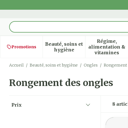
Aller au contenu
Rechercher
Régime,
Beauté, soins et
alimentation &
Promotions
Afficher le sous-menu pour
Afficher
hygiène
vitamines
Accueil
/
Beauté, soins et hygiène
/
Ongles
/
Rongement 
Rongement des ongles
Passer à la liste des produits
8
artic
Prix
filter