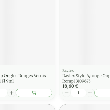
Raylex
op Ongles Ronges Vernis
Raylex Stylo A/ronge Ong
 Fl 9ml
Rempl 3109675
18,60 €
é
Quantité