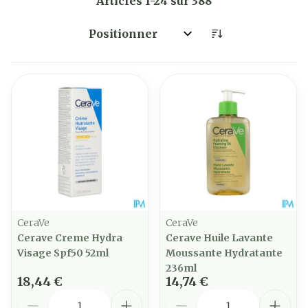
Articles
1
-
24
sur
388
Trier par:
CeraVe
CeraVe
Cerave Creme Hydra
Cerave Huile Lavante
Visage Spf50 52ml
Moussante Hydratante
236ml
18,44 €
14,74 €
Quantité
Quantité