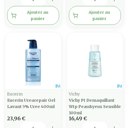
Ajouter au
Ajouter au
panier
panier
Eucerin
Vichy
Eucerin Urearepair Gel
Vichy Pt Demaquillant
Lavant 5% Uree 400ml
Wtp Peau&yeux Sensible
100ml
23,96 €
16,49 €
Quantité
Quantité