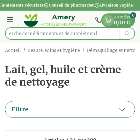
Diapositive 1 de 1
Aller au contenu
Paiements sécurisés
Conseil du pharmacien
Livraison rapide
0
0 articles
Menu
0,00 €
Recherche de médicame
Cherc
Rechercher
Accueil
/
Beauté, soins et hygiène
/
Démaquillage et nettoy
Lait, gel, huile et crème
de nettoyage
Filtre