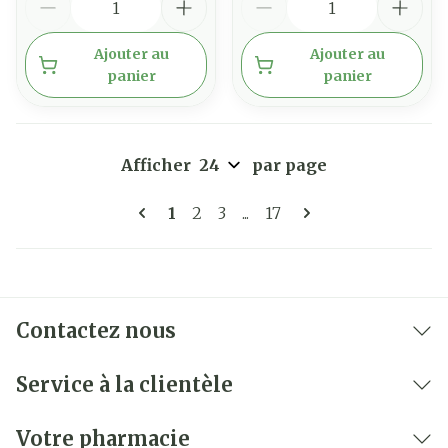
Ajouter au
Ajouter au
panier
panier
Afficher
par page
Pages
Vous lisez actuellement la page
Page
Page
Page
1
2
3
...
17
Contactez nous
Service à la clientèle
Votre pharmacie