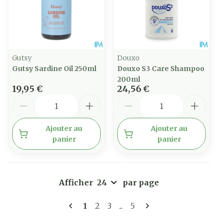
Gutsy
Douxo
Gutsy Sardine Oil 250ml
Douxo S3 Care Shampoo
200ml
19,95 €
24,56 €
Quantité
Quantité
Ajouter au
Ajouter au
panier
panier
Afficher
par page
Pages
Vous lisez actuellement la page
Page
Page
Page
1
2
3
...
5