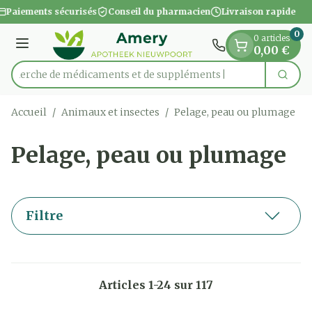
Diapositive 1 de 1
Aller au contenu
Paiements sécurisés
Conseil du pharmacien
Livraison rapide
0
0 articles
Menu
0,00 €
Recherche de médicamen
Cherc
Rechercher
Accueil
/
Animaux et insectes
/
Pelage, peau ou plumage
Pelage, peau ou plumage
Filtre
Articles
1
-
24
sur
117