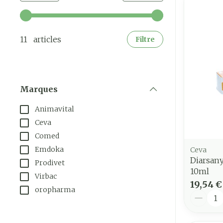
Utilisez les touches fléchées gauche et droite pour a
11 articles
Filtre
Marques
filter
Animavital
Ceva
Comed
Emdoka
Ceva
Diarsany
Prodivet
10ml
Virbac
19,54 €
oropharma
Quantit