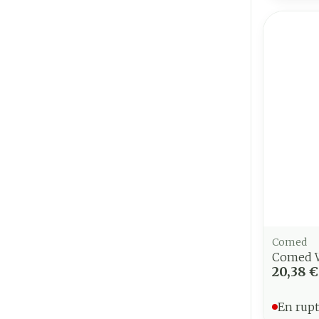
Comed
Comed W
20,38 €
En rupt