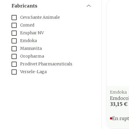
Fabricants
filter
Ceva Sante Animale
Comed
Ecuphar NV
Emdoka
Mannavita
Oropharma
Prodivet Pharmaceuticals
Versele-Laga
Emdoka
Emdocol
33,15 €
En rupt