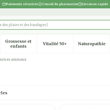
Paiements sécurisés
Conseil du pharmacien
Livraison rapide
 des plaies et des bandages
Grossesse et
Vitalité 50+
Naturopathie
 la catégorie Beauté, soins et hygiène
 le sous-menu pour la catégorie Régime, alimentatio
Afficher le sous-menu pour la catégorie Gro
Afficher le sous-menu pour
Afficher
enfants
Autres animaux
cles