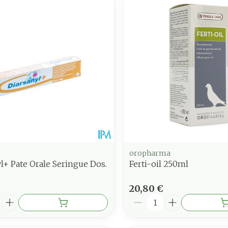
juster les valeurs minimales et maximales du prix.
oropharma
l+ Pate Orale Seringue Dos.
Ferti-oil 250ml
20,80 €
é
Quantité