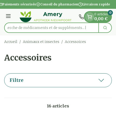
Diapositive 1 de 1
Aller au contenu
Paiements sécurisés
Conseil du pharmacien
Livraison rapide
0
0 articles
Menu
0,00 €
Recherche de médicaments et de suppléments...
Cherc
Rechercher
Accueil
/
Animaux et insectes
/
Accessoires
Accessoires
Filtre
16
articles