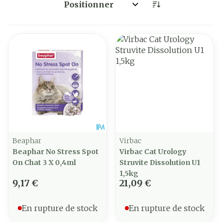
Trier par:
Beaphar
Virbac
Beaphar No Stress Spot
Virbac Cat Urology
On Chat 3 X 0,4ml
Struvite Dissolution U1
1,5kg
9,17 €
21,09 €
En rupture de stock
En rupture de stock