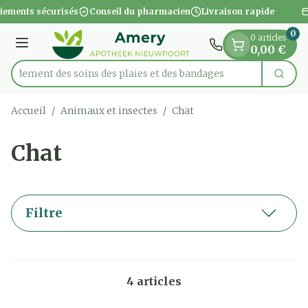
Diapositive 1 de 1
Aller au contenu
iements sécurisés
Conseil du pharmacien
Livraison rapide
0
0 articles
Menu
0,00 €
apidement des soins des plaies et des bandages
Cherc
Rechercher
Accueil
/
Animaux et insectes
/
Chat
Chat
Filtre
4
articles