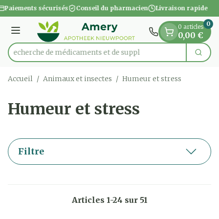
Diapositive 1 de 1
Aller au contenu
Paiements sécurisés
Conseil du pharmacien
Livraison rapide
0
0 articles
Menu
0,00 €
Recherche de m
Cherc
Rechercher
Accueil
/
Animaux et insectes
/
Humeur et stress
Humeur et stress
Filtre
Articles
1
-
24
sur
51