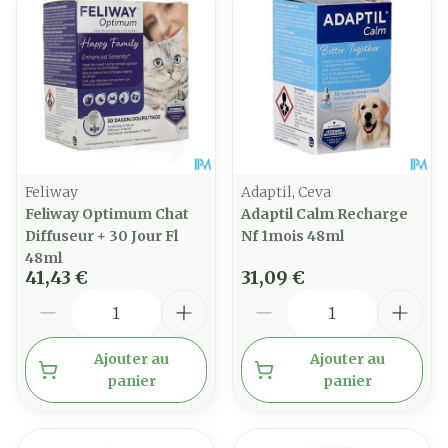
Feliway
Adaptil, Ceva
Feliway Optimum Chat
Adaptil Calm Recharge
Diffuseur + 30 Jour Fl
Nf 1mois 48ml
48ml
41,43 €
31,09 €
Quantité
Quantité
Ajouter au
Ajouter au
panier
panier