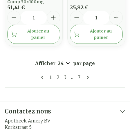
Comp 30x100mg
51,41 €
25,82 €
Quantité
Quantité
Ajouter au
Ajouter au
panier
panier
Afficher
par page
Pages
Vous lisez actuellement la page
Page
Page
Page
1
2
3
...
7
Contactez nous
Apotheek Amery BV
Kerkstraat 5