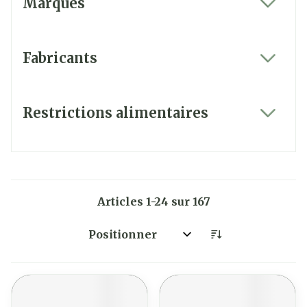
Marques
filter
Fabricants
filter
Restrictions alimentaires
filter
Articles
1
-
24
sur
167
Trier par: