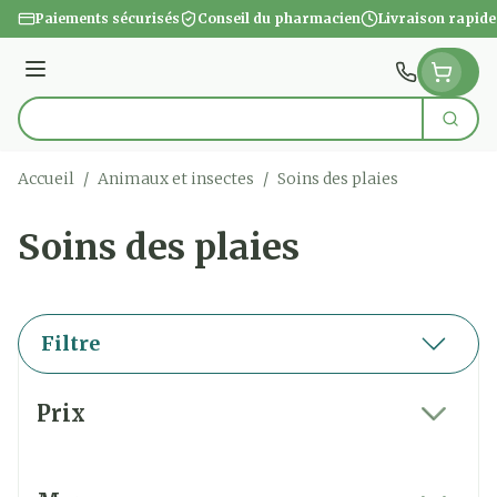
Aller au contenu
Paiements sécurisés
Conseil du pharmacien
Livraison rapide
Menu
Cherc
Rechercher
Accueil
/
Animaux et insectes
/
Soins des plaies
Soins des plaies
Filtre
Passer à la liste des produits
Prix
filter