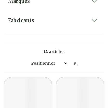
Marques
filter
Fabricants
filter
14
articles
Trier par: