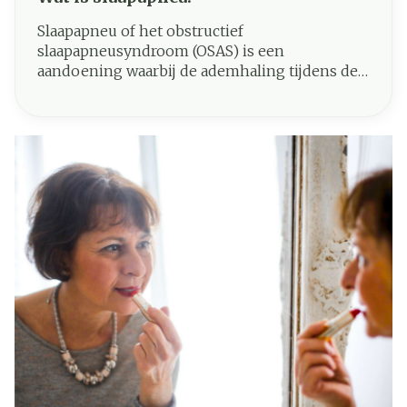
Slaapapneu of het obstructief
slaapapneusyndroom (OSAS) is een
aandoening waarbij de ademhaling tijdens de
slaap herhaaldelijk (min. 5 keer per uur)
gedurende korte perioden stopt. Normaal
gesproken stroomt de lucht steeds moeiteloos
vanuit mond en neus in de longen. Iemand
met slaapapneu stopt tijdens de slaap meer
dan 10 seconden met ademen, waarna een
diepe inademing volgt met zeer luid snurken
of woelen.