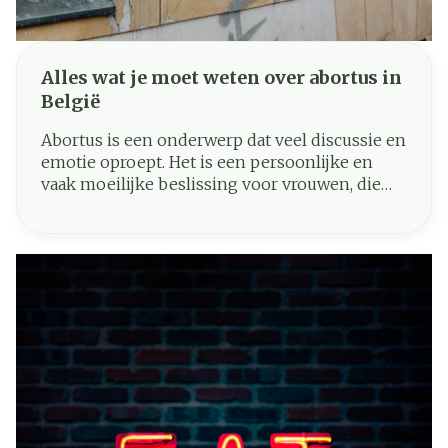
Alles wat je moet weten over abortus in
België
Abortus is een onderwerp dat veel discussie en
emotie oproept. Het is een persoonlijke en
vaak moeilijke beslissing voor vrouwen, die
door verschillende factoren kan worden
beïnvloed. In dit artikel bespreken we wat
abortus is, de wettelijke aspecten en wat elke
vrouw moet weten over haar opties en de zorg
die beschikbaar is.