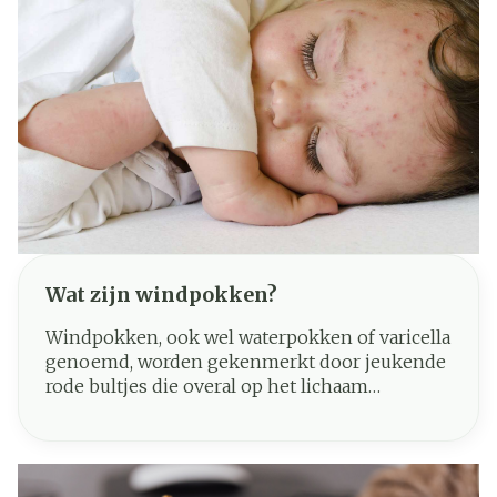
Wat zijn windpokken?
Windpokken, ook wel waterpokken of varicella
genoemd, worden gekenmerkt door jeukende
rode bultjes die overal op het lichaam
voorkomen. Oorzaak is een infectie met het
varicella-zoster-virus en windpokken zijn erg
besmettelijk. Bijna iedereen krijgt als kind
windpokken. Het is een typische kinderziekte.