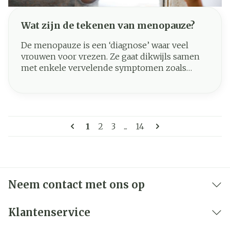
Wat zijn de tekenen van menopauze?
De menopauze is een ‘diagnose’ waar veel
vrouwen voor vrezen. Ze gaat dikwijls samen
met enkele vervelende symptomen zoals
prikkelbaarheid en opvliegers. Toch is het een
normaal onderdeel van het ouder worden.
Gelukkig zijn er oplossingen om deze
levensfase waarin de vruchtbaarheid ophoudt,
Pagina's
te verlichten. Wil je meer weten over wat de
U lees momenteel pagina
Pagina
Pagina
Pagina
1
2
3
...
14
menopauze is, aan welke tekenen je deze
periode herkent en hoe je deze klachten kan
aanpakken? Wij geven je alvast een overzicht.
Neem contact met ons op
Klantenservice