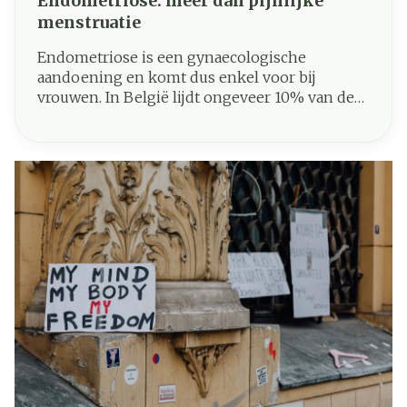
Endometriose: meer dan pijnlijke
menstruatie
Endometriose is een gynaecologische
aandoening en komt dus enkel voor bij
vrouwen. In België lijdt ongeveer 10% van de
vrouwen in hun vruchtbare leeftijd aan deze
aandoening. Het is een pijnlijke aandoening
die, indien onbehandeld, verstrekkende
gevolgen kan hebben. In dit artikel belichten
we endometriose in alle aspecten: van
symptomen tot behandeling.