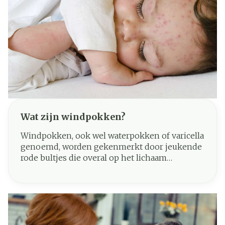
Wat zijn windpokken?
Windpokken, ook wel waterpokken of varicella
genoemd, worden gekenmerkt door jeukende
rode bultjes die overal op het lichaam
voorkomen. Oorzaak is een infectie met het
varicella-zoster-virus en windpokken zijn erg
besmettelijk. Bijna iedereen krijgt als kind
windpokken. Het is een typische kinderziekte.