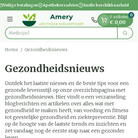
Dia 1 van 1
Ga naar de inhoud
eilige betalingen
Apothekersadvies
Snelle beschikbaarheid
0
0 artikelen
Menu
€ 0,00
Vind snel wo
Zoek
Product, merk, categorie...
Home
/
Gezondheidsnieuws
Gezondheidsnieuws
Ontdek het laatste nieuws en de beste tips voor een
gezonde levensstijl op onze overzichtspagina met
gezondheidsnieuws. Hier vindt u een verzameling
blogberichten en artikelen over alles wat met
gezondheid te maken heeft, van voeding en fitness
tot geestelijke gezondheid en ziektepreventie. Blijf
op de hoogte van de laatste trends en inzichten en
zet vandaag nog de eerste stap naar een gezonder
leven.