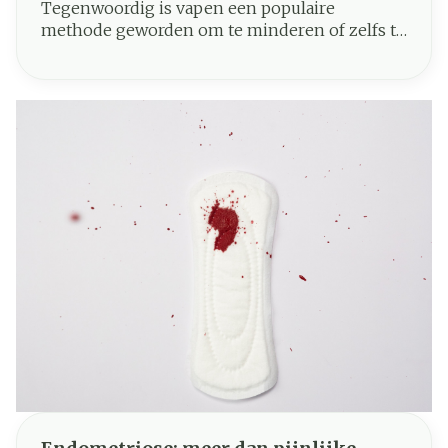
Tegenwoordig is vapen een populaire
methode geworden om te minderen of zelfs te
stoppen met de traditionele vorm van roken.
Vapen, ook bekend als elektronisch roken,
beschouwen heel wat rokers als een gezonder
alternatief aangezien er geen tabak aan te pas
komt. Maar eigenlijk is het niet bewezen dat
vapen een effectieve methode is om te
stoppen met roken. Bovendien is het ook niet
geheel risicovrij, en in dit artikel werpen we
een licht op de potentiële negatieve gevolgen
van vapen.