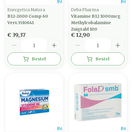
Energetica Natura
Deba Pharma
B12-2000 Comp 60
Vitamine B12 1000mcg
Verv.3510641
Methylcobalamine
Zuigtabl 100
€ 39,37
€ 12,90
Aantal
Aantal
Bestel
Bestel