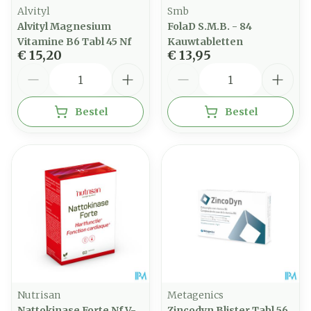
Alvityl
Smb
Alvityl Magnesium
FolaD S.M.B. - 84
Vitamine B6 Tabl 45 Nf
Kauwtabletten
€ 15,20
€ 13,95
Aantal
Aantal
Bestel
Bestel
Nutrisan
Metagenics
Nattokinase Forte Nf V-
Zincodyn Blister Tabl 56