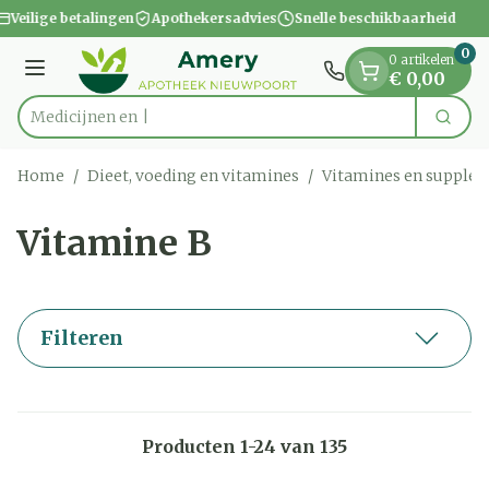
Dia 1 van 1
Ga naar de inhoud
Veilige betalingen
Apothekersadvies
Snelle beschikbaarheid
0
0 artikelen
Menu
€ 0,00
Zoek
Product, merk, categorie...
Home
/
Dieet, voeding en vitamines
/
Vitamines en supple
Vitamine B
Filteren
Producten
1
-
24
van
135