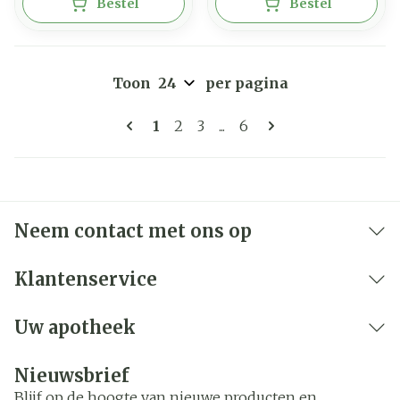
Bestel
Bestel
Toon
per pagina
Pagina's
U lees momenteel pagina
Pagina
Pagina
Pagina
1
2
3
...
6
Neem contact met ons op
Klantenservice
Uw apotheek
Nieuwsbrief
Blijf op de hoogte van nieuwe producten en