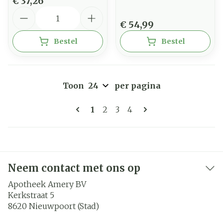
€ 37,26
Aantal
€ 54,99
Bestel
Bestel
Toon
per pagina
Pagina's
U lees momenteel pagina
Pagina
Pagina
Pagina
1
2
3
4
Neem contact met ons op
Apotheek Amery BV
Kerkstraat 5
8620
Nieuwpoort (Stad)