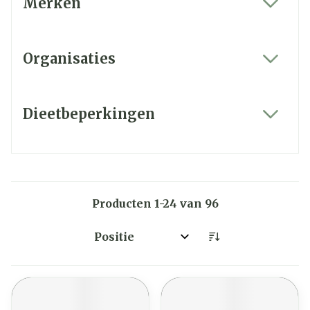
Merken
filter
Organisaties
filter
Dieetbeperkingen
filter
Producten
1
-
24
van
96
Sorteer op: