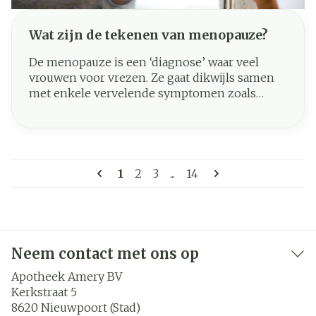
Wat zijn de tekenen van menopauze?
De menopauze is een ‘diagnose’ waar veel
vrouwen voor vrezen. Ze gaat dikwijls samen
met enkele vervelende symptomen zoals
prikkelbaarheid en opvliegers. Toch is het een
normaal onderdeel van het ouder worden.
Gelukkig zijn er oplossingen om deze
levensfase waarin de vruchtbaarheid ophoudt,
Pagina's
te verlichten. Wil je meer weten over wat de
U lees momenteel pagina
Pagina
Pagina
Pagina
1
2
3
...
14
menopauze is, aan welke tekenen je deze
periode herkent en hoe je deze klachten kan
aanpakken? Wij geven je alvast een overzicht.
Neem contact met ons op
Apotheek Amery BV
Kerkstraat 5
8620
Nieuwpoort (Stad)