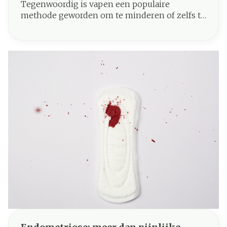
Tegenwoordig is vapen een populaire
methode geworden om te minderen of zelfs te
stoppen met de traditionele vorm van roken.
Vapen, ook bekend als elektronisch roken,
beschouwen heel wat rokers als een gezonder
alternatief aangezien er geen tabak aan te pas
komt. Maar eigenlijk is het niet bewezen dat
vapen een effectieve methode is om te
stoppen met roken. Bovendien is het ook niet
geheel risicovrij, en in dit artikel werpen we
een licht op de potentiële negatieve gevolgen
van vapen.