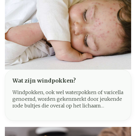
Wat zijn windpokken?
Windpokken, ook wel waterpokken of varicella
genoemd, worden gekenmerkt door jeukende
rode bultjes die overal op het lichaam
voorkomen. Oorzaak is een infectie met het
varicella-zoster-virus en windpokken zijn erg
besmettelijk. Bijna iedereen krijgt als kind
windpokken. Het is een typische kinderziekte.