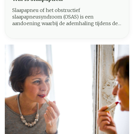
Slaapapneu of het obstructief
slaapapneusyndroom (OSAS) is een
aandoening waarbij de ademhaling tijdens de
slaap herhaaldelijk (min. 5 keer per uur)
gedurende korte perioden stopt. Normaal
gesproken stroomt de lucht steeds moeiteloos
vanuit mond en neus in de longen. Iemand
met slaapapneu stopt tijdens de slaap meer
dan 10 seconden met ademen, waarna een
diepe inademing volgt met zeer luid snurken
of woelen.