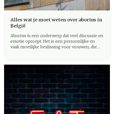
Alles wat je moet weten over abortus in
België
Abortus is een onderwerp dat veel discussie en
emotie oproept. Het is een persoonlijke en
vaak moeilijke beslissing voor vrouwen, die
door verschillende factoren kan worden
beïnvloed. In dit artikel bespreken we wat
abortus is, de wettelijke aspecten en wat elke
vrouw moet weten over haar opties en de zorg
die beschikbaar is.