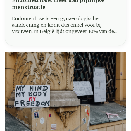
Endometriose: meer dan pijnlijke
menstruatie
Endometriose is een gynaecologische
aandoening en komt dus enkel voor bij
vrouwen. In België lijdt ongeveer 10% van de
vrouwen in hun vruchtbare leeftijd aan deze
aandoening. Het is een pijnlijke aandoening
die, indien onbehandeld, verstrekkende
gevolgen kan hebben. In dit artikel belichten
we endometriose in alle aspecten: van
symptomen tot behandeling.