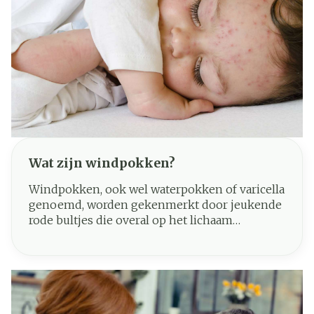
Wat zijn windpokken?
Windpokken, ook wel waterpokken of varicella
genoemd, worden gekenmerkt door jeukende
rode bultjes die overal op het lichaam
voorkomen. Oorzaak is een infectie met het
varicella-zoster-virus en windpokken zijn erg
besmettelijk. Bijna iedereen krijgt als kind
windpokken. Het is een typische kinderziekte.