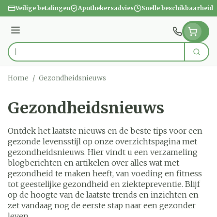
Ga naar de inhoud
Veilige betalingen
Apothekersadvies
Snelle beschikbaarheid
Menu
Zoek
Product, merk, categorie...
Home
/
Gezondheidsnieuws
Gezondheidsnieuws
Ontdek het laatste nieuws en de beste tips voor een
gezonde levensstijl op onze overzichtspagina met
gezondheidsnieuws. Hier vindt u een verzameling
blogberichten en artikelen over alles wat met
gezondheid te maken heeft, van voeding en fitness
tot geestelijke gezondheid en ziektepreventie. Blijf
op de hoogte van de laatste trends en inzichten en
zet vandaag nog de eerste stap naar een gezonder
leven.