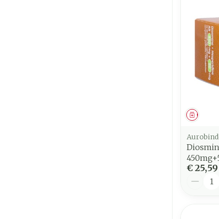
Genees
Aurobind
Diosmin
450mg+5
€ 25,59
Aantal