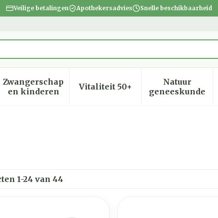
Veilige betalingen
Apothekersadvies
Snelle beschikbaarheid
Zwangerschap
Natuur
Vitaliteit 50+
heid, verzorging en hygiëne categorie
menu voor Dieet, voeding en vitamines categorie
Toon submenu voor Zwangerschap en kinder
Toon submenu voor Vitalite
Toon subm
en kinderen
geneeskunde
cten
1
-
24
van
44