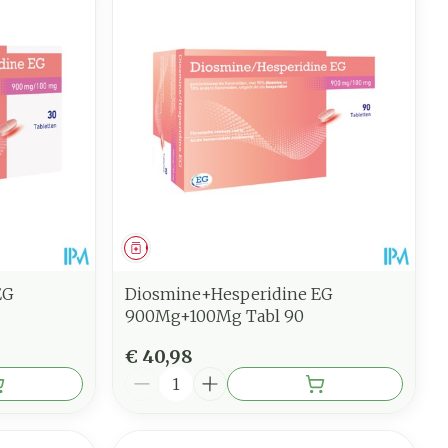
Geneesmiddel
EG
Diosmine+Hesperidine EG
900Mg+100Mg Tabl 90
€ 40,98
Aantal