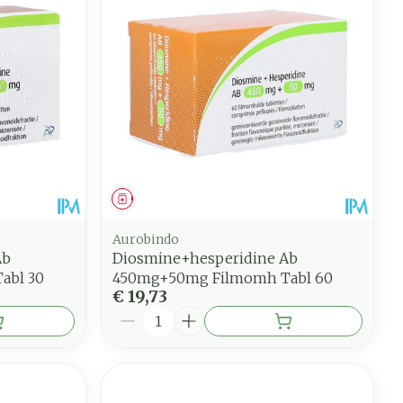
Geneesmiddel
Aurobindo
Ab
Diosmine+hesperidine Ab
abl 30
450mg+50mg Filmomh Tabl 60
€ 19,73
Aantal