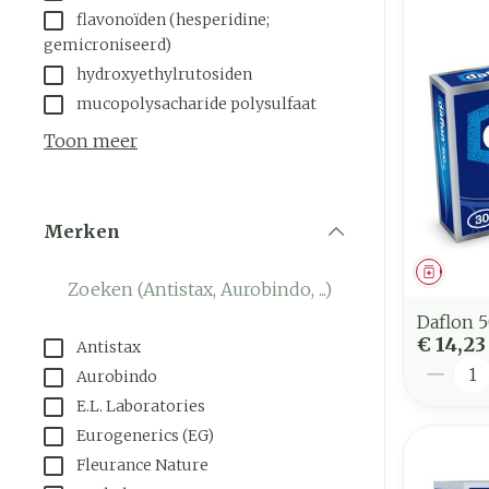
flavonoïden (hesperidine;
gemicroniseerd)
hydroxyethylrutosiden
mucopolysacharide polysulfaat
Toon meer
Merken
filter
Genees
Daflon 
€ 14,23
Antistax
Aantal
Aurobindo
E.L. Laboratories
Eurogenerics (EG)
Fleurance Nature