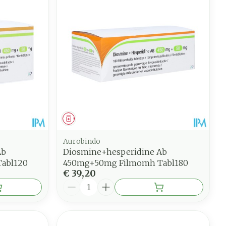
Geneesmiddel
Aurobindo
Ab
Diosmine+hesperidine Ab
abl120
450mg+50mg Filmomh Tabl180
€ 39,20
Aantal