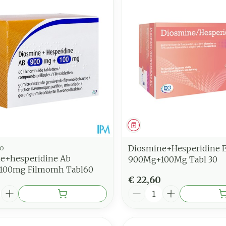
middel
Geneesmiddel
o
Diosmine+Hesperidine 
e+hesperidine Ab
900Mg+100Mg Tabl 30
100mg Filmomh Tabl60
€ 22,60
Aantal