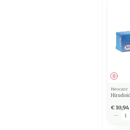
Genees
Neocare
Hirudoi
€ 10,94
Aantal