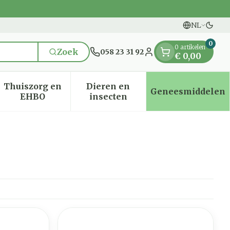
NL
Overs
Talen
0
0 artikelen
Zoek
058 23 31 92
€ 0,00
Klant menu
Thuiszorg en
Dieren en
Geneesmiddelen
en categorie
it 50+ categorie
enu voor Natuur geneeskunde categorie
Toon submenu voor Thuiszorg en EHBO categ
Toon submenu voor Dieren e
Toon sub
EHBO
insecten