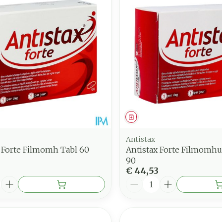
nimale en maximale prijswaarden aan te passen.
middel
Geneesmiddel
Antistax
 Forte Filmomh Tabl 60
Antistax Forte Filmomhu
90
€ 44,53
Aantal