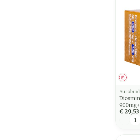
Genees
Aurobind
Diosmin
900mg+
€ 29,53
Aantal