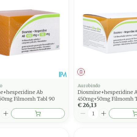
middel
Geneesmiddel
o
Aurobindo
e+hesperidine Ab
Diosmine+hesperidine 
0mg Filmomh Tabl 90
450mg+50mg Filmomh T
€ 26,13
Aantal