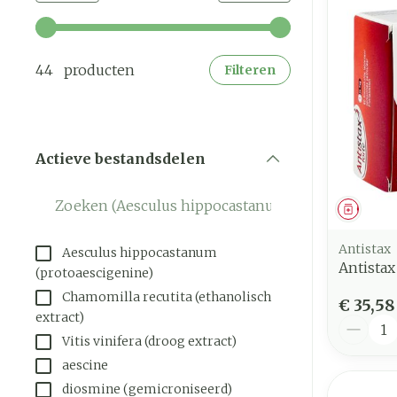
Gebruik de pijltjestoetsen links en rechts om de mi
44 producten
Filteren
Actieve bestandsdelen
filter
Genees
Antistax
Aesculus hippocastanum
Antistax
(protoaescigenine)
Chamomilla recutita (ethanolisch
€ 35,58
extract)
Aantal
Vitis vinifera (droog extract)
aescine
diosmine (gemicroniseerd)