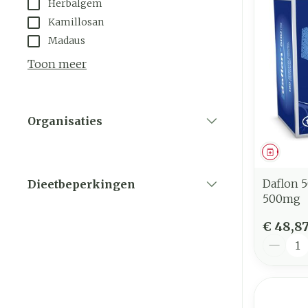
Herbalgem
Kamillosan
Madaus
Toon meer
Organisaties
filter
Genees
Daflon 
Dieetbeperkingen
filter
500mg
€ 48,8
Aantal