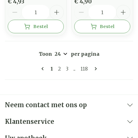
€ 4,93
€ 4,90
Aantal
Aantal
Bestel
Bestel
Toon
per pagina
Pagina's
U lees momenteel pagina
Pagina
Pagina
Pagina
1
2
3
...
118
Neem contact met ons op
Klantenservice