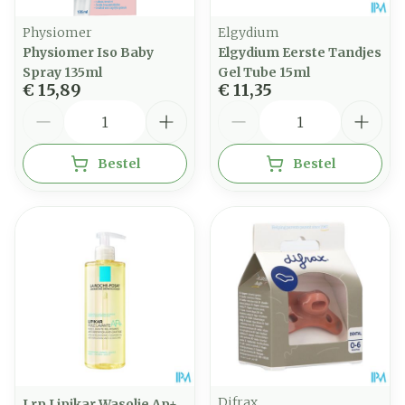
Physiomer
Elgydium
Physiomer Iso Baby
Elgydium Eerste Tandjes
Spray 135ml
Gel Tube 15ml
€ 15,89
€ 11,35
Aantal
Aantal
Bestel
Bestel
Difrax
Lrp Lipikar Wasolie Ap+