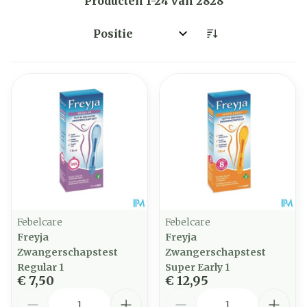
Producten
1
-
24
van
2828
Sorteer op:
Febelcare
Febelcare
Freyja
Freyja
Zwangerschapstest
Zwangerschapstest
Regular 1
Super Early 1
€ 7,50
€ 12,95
Aantal
Aantal