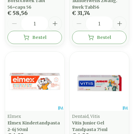
Borstv.8wek Tabl
1kinderwens Zwang.
56+caps 56
8wek Tabl56
€ 58,56
€ 31,74
Aantal
Aantal
Bestel
Bestel
Elmex
Dentaid, Vitis
Elmex Kindertandpasta
Vitis Junior Gel
2-6j 50ml
Tandpasta 75ml