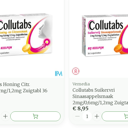
middel
Geneesmiddel
s Honing Citr.
Vemedia
Collutabs Suikervri
mg/1,2mg Zuigtabl 36
Sinaasappelsmaak
2mg/0,6mg/1,2mg Zuigta
€ 8,95
Aantal