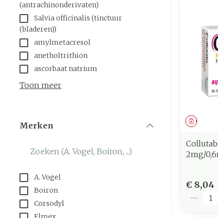
(antrachinonderivaten)
Salvia officinalis (tinctuur
(bladeren))
amylmetacresol
anetholtrithion
ascorbaat natrium
Toon meer
Genees
Merken
filter
Collutab
2mg/0,6
A. Vogel
€ 8,04
Boiron
Aantal
Corsodyl
Elmex