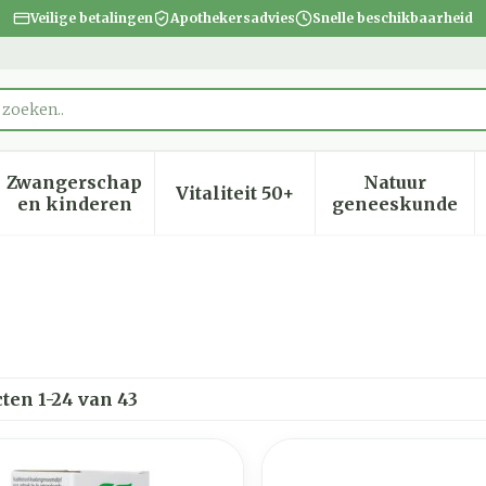
Veilige betalingen
Apothekersadvies
Snelle beschikbaarheid
Zwangerschap
Natuur
Vitaliteit 50+
heid, verzorging en hygiëne categorie
menu voor Dieet, voeding en vitamines categorie
Toon submenu voor Zwangerschap en kinder
Toon submenu voor Vitalite
Toon subm
en kinderen
geneeskunde
cten
1
-
24
van
43