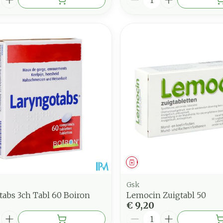
middel
Geneesmiddel
Gsk
abs 3ch Tabl 60 Boiron
Lemocin Zuigtabl 50
€ 9,20
Aantal