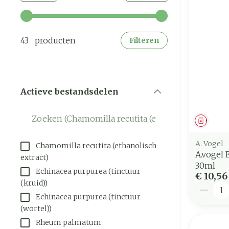
Gebruik de pijltjestoetsen links en rechts om de mi
43 producten
Filteren
Actieve bestandsdelen
filter
Genees
A. Vogel
Chamomilla recutita (ethanolisch
A.vogel
extract)
30ml
Echinacea purpurea (tinctuur
€ 10,56
(kruid))
Aantal
Echinacea purpurea (tinctuur
(wortel))
Rheum palmatum