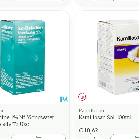
middel
Geneesmiddel
ine
Kamillosan
adine 1% Nf Mondwater
Kamillosan Sol. 100ml
eady To Use
€ 10,42
Aantal