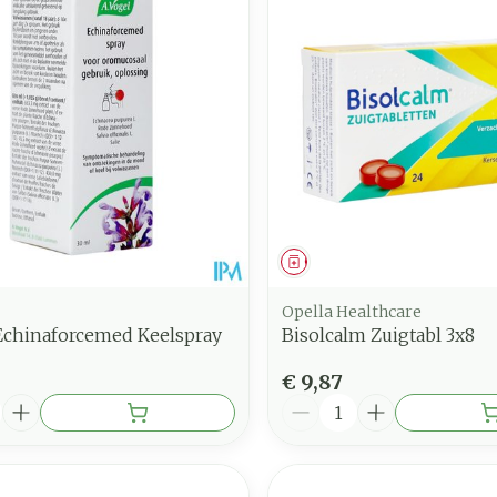
nimale en maximale prijswaarden aan te passen.
middel
Geneesmiddel
Opella Healthcare
 Echinaforcemed Keelspray
Bisolcalm Zuigtabl 3x8
€ 9,87
Aantal