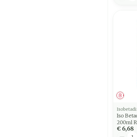
Genees
Isobetad
Iso Bet
200ml R
€ 6,68
Aantal