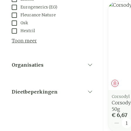
Eurogenerics (EG)
Fleurance Nature
Gsk
Hextril
Toon meer
Organisaties
filter
Genees
Dieetbeperkingen
Corsodyl
filter
Corsody
50g
€ 6,67
Aantal