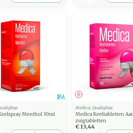
middel
Geneesmiddel
Qualiphar
Medica, Qualiphar
Keelspray Menthol 30ml
Medica Keeltabletten Aar
zuigtabletten
€ 13,44
Aantal