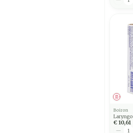
Genees
Boiron
Laryngot
€ 10,61
Aantal