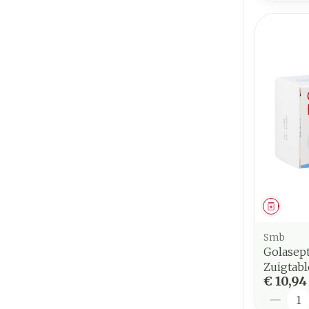
Genees
Smb
Golasept
Zuigtabl
€ 10,94
Aantal