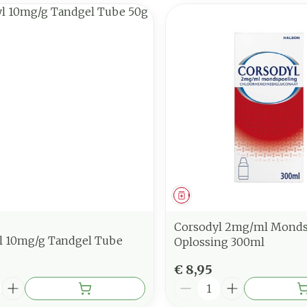
middel
Geneesmiddel
Corsodyl 2mg/ml Monds
l 10mg/g Tandgel Tube
Oplossing 300ml
€ 8,95
Aantal