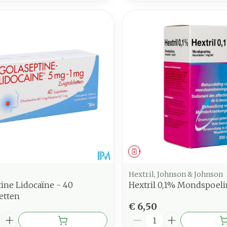
middel
Geneesmiddel
Hextril, Johnson & Johnson
ine Lidocaïne - 40
Hextril 0,1% Mondspoel
etten
€ 6,50
Aantal