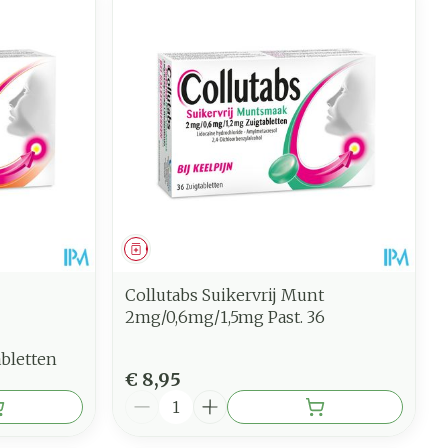
Geneesmiddel
Collutabs Suikervrij Munt
2mg/0,6mg/1,5mg Past. 36
bletten
€ 8,95
Aantal