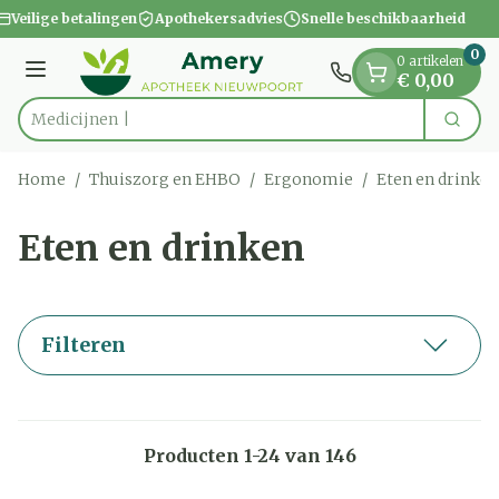
Dia 1 van 1
Ga naar de inhoud
Veilige betalingen
Apothekersadvies
Snelle beschikbaarheid
0
0 artikelen
Menu
€ 0,00
Zoek
Product, merk, categorie...
Home
/
Thuiszorg en EHBO
/
Ergonomie
/
Eten en drinken
Eten en drinken
Filteren
Producten
1
-
24
van
146