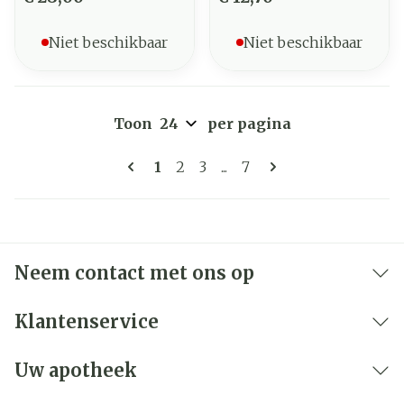
Niet beschikbaar
Niet beschikbaar
Toon
per pagina
Pagina's
U lees momenteel pagina
Pagina
Pagina
Pagina
1
2
3
...
7
Neem contact met ons op
Klantenservice
Uw apotheek