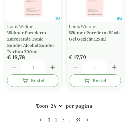
Louis Widmer
Louis Widmer
Widmer Purederm
Widmer Purederm Wash
Zuiverende Tonic
Gel Gezicht 125ml
Zonder Alcohol Zonder
Parfum 200ml
€ 18,78
€ 17,79
Aantal
Aantal
Bestel
Bestel
Toon
per pagina
Pagina's
U lees momenteel pagina
Pagina
Pagina
Pagina
1
2
3
...
33