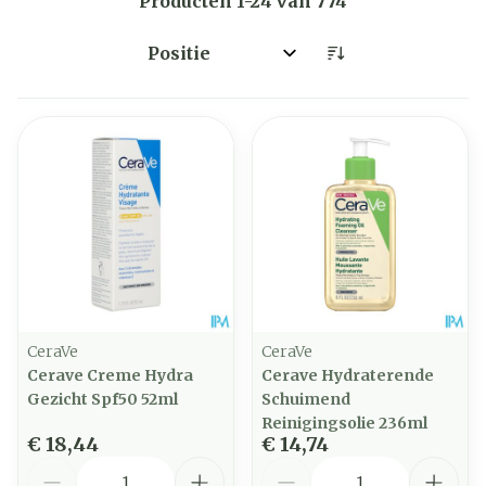
Producten
1
-
24
van
774
Sorteer op:
CeraVe
CeraVe
Cerave Creme Hydra
Cerave Hydraterende
Gezicht Spf50 52ml
Schuimend
Reinigingsolie 236ml
€ 18,44
€ 14,74
Aantal
Aantal