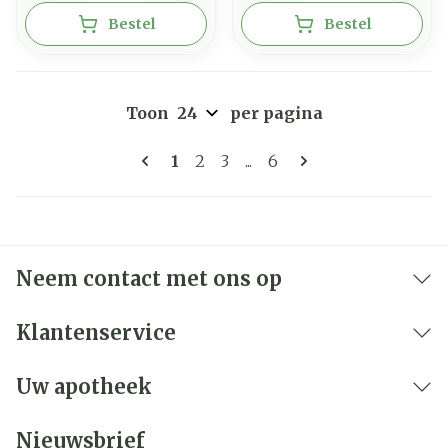
Bestel
Bestel
Toon
per pagina
Pagina's
U lees momenteel pagina
Pagina
Pagina
Pagina
1
2
3
...
6
Neem contact met ons op
Klantenservice
Uw apotheek
Nieuwsbrief