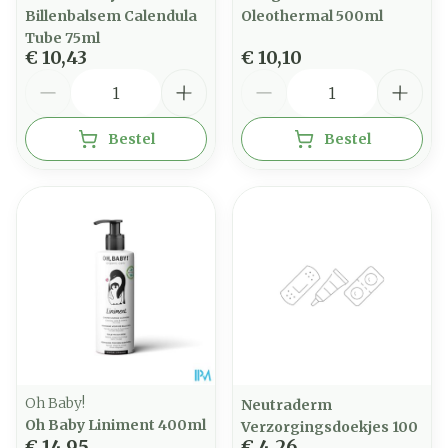
Billenbalsem Calendula
Oleothermal 500ml
Tube 75ml
€ 10,43
€ 10,10
Aantal
Aantal
Bestel
Bestel
Oh Baby!
Neutraderm
Oh Baby Liniment 400ml
Verzorgingsdoekjes 100
€ 14,95
€ 4,26