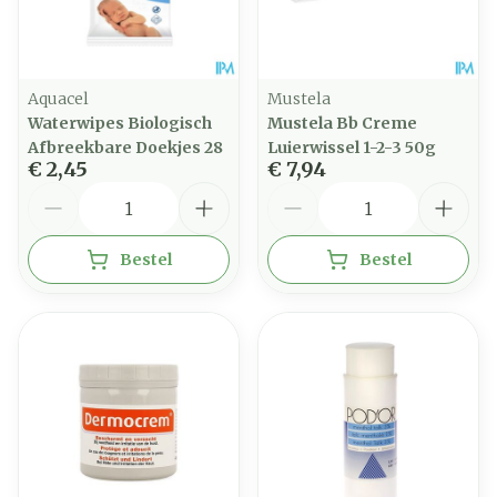
Aquacel
Mustela
Waterwipes Biologisch
Mustela Bb Creme
Afbreekbare Doekjes 28
Luierwissel 1-2-3 50g
€ 2,45
€ 7,94
Aantal
Aantal
Bestel
Bestel