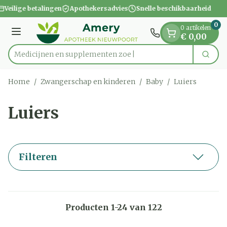
Dia 1 van 1
Ga naar de inhoud
Veilige betalingen
Apothekersadvies
Snelle beschikbaarheid
0
0 artikelen
Menu
€ 0,00
Medicijnen en
Zoek
Product, merk, categorie...
Home
/
Zwangerschap en kinderen
/
Baby
/
Luiers
Luiers
Filteren
Producten
1
-
24
van
122