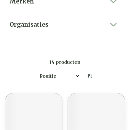
Merken
filter
Organisaties
filter
14
producten
Sorteer op: