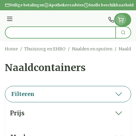
Ga naar de inhoud
Veilige betalingen
Apothekersadvies
Snelle beschikbaarheid
Menu
Zoek
Product, merk, categorie...
Home
/
Thuiszorg en EHBO
/
Naalden en spuiten
/
Naaldco
Naaldcontainers
Filteren
Doorgaan naar productlijst
Prijs
filter