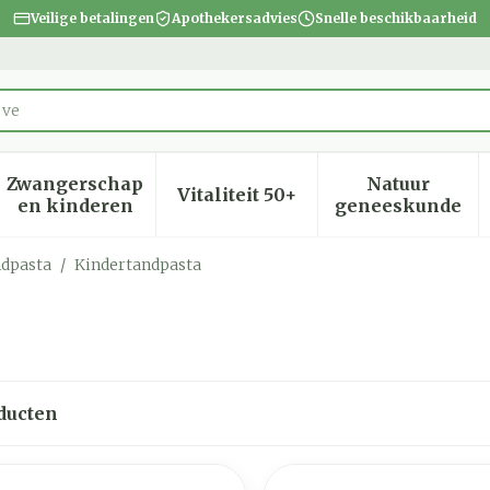
Veilige betalingen
Apothekersadvies
Snelle beschikbaarheid
Zwangerschap
Natuur
Vitaliteit 50+
heid, verzorging en hygiëne categorie
menu voor Dieet, voeding en vitamines categorie
Toon submenu voor Zwangerschap en kinder
Toon submenu voor Vitalite
Toon subm
en kinderen
geneeskunde
dpasta
/
Kindertandpasta
ducten