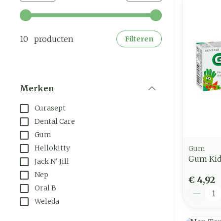
Gebruik de pijltjestoetsen links en rechts om de mi
10 producten
Filteren
Merken
filter
Curasept
Dental Care
Gum
Hellokitty
Gum
Gum Kid
Jack N' Jill
Nep
€ 4,92
Oral B
Aantal
Weleda