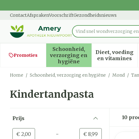
Ga naar de inhoud
Dia 1 van 1
Contact
Afspraken
Voorschrift
Gezondheidsnieuws
Vind sn
Product, merk, categorie...
Schoonheid,
Dieet, voeding
verzorging en
Promoties
Toon submenu voor Schoon
Toon sub
en vitamines
hygiëne
Home
/
Schoonheid, verzorging en hygiëne
/
Mond
/
Tan
Kindertandpasta
Doorgaan naar productlijst
10
pro
Prijs
filter
-
Minimumwaarde
Maximale waarde
€ 2,00
€ 8,99