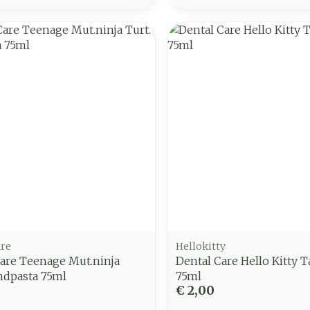
are
Hellokitty
are Teenage Mut.ninja
Dental Care Hello Kitty 
ndpasta 75ml
75ml
€ 2,00