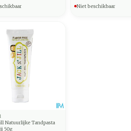
schikbaar
Niet beschikbaar
l
Jill Natuurlijke Tandpasta
ij 50g