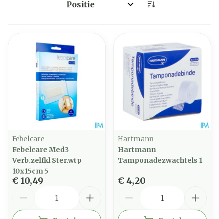
Sorteer op:
Febelcare
Hartmann
Febelcare Med3
Hartmann
Verb.zelfkl Ster.wtp
Tamponadezwachtels 1
10x15cm 5
€ 10,49
€ 4,20
Aantal
Aantal