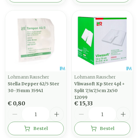
Lohmann Rauscher
Lohmann Rauscher
Stella Depper 62/5 Ster
Vliwasoft Kp Ster 4pl +
30-35mm 35941
Split 7,5x7,5cm 2x50
12099
€ 0,80
€ 15,33
Aantal
Aantal
Bestel
Bestel