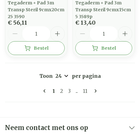
Tegaderm + Pad 3m
Tegaderm + Pad 3m
Transp Steril 9cmx20cm
Transp Steril 9cmx15cm
25 3590
5 3589p
€ 56,11
€ 13,40
Aantal
Aantal
Bestel
Bestel
Toon
per pagina
Pagina's
U lees momenteel pagina
Pagina
Pagina
Pagina
1
2
3
...
11
Neem contact met ons op