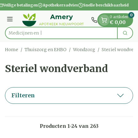
Dia 1 van 1
Ga naar de inhoud
Veilige betalingen
Apothekersadvies
Snelle beschikbaarheid
0
0 artikelen
Menu
€ 0,00
Zoek
Product, merk, categorie...
Home
/
Thuiszorg en EHBO
/
Wondzorg
/
Steriel wondver
Steriel wondverband
Filteren
Producten
1
-
24
van
263