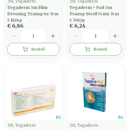
3M, Tegaderm
3M, Tegaderm
Tegaderm 3m Film
Tegaderm + Pad 3m
Dressing Transp 6x 7cm
Transp Steril 5cmx 7cm
5 1624p
5 3582p
€ 6,86
€ 6,24
Aantal
Aantal
Bestel
Bestel
3M, Tegaderm
3M, Tegaderm