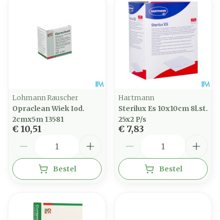
Lohmann Rauscher
Hartmann
Opraclean Wiek Iod.
Sterilux Es 10x10cm 8l.st.
2cmx5m 13581
25x2 P/s
€ 10,51
€ 7,83
Aantal
Aantal
Bestel
Bestel