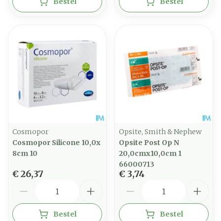
Bestel
Bestel
Cosmopor
Opsite, Smith & Nephew
Cosmopor Silicone 10,0x
Opsite Post Op N
8cm 10
20,0cmx10,0cm 1
66000713
€ 26,37
€ 3,74
Aantal
Aantal
Bestel
Bestel