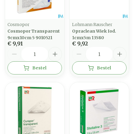
Cosmopor
Lohmann Rauscher
Cosmopor Transparent
Opraclean Wiek Iod.
9cmx10cm 5 9010521
1cmx5m 13580
€ 9,91
€ 9,92
Aantal
Aantal
Bestel
Bestel