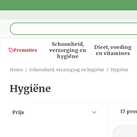
Ga naar de inhoud
Product, merk, categorie...
Schoonheid,
Dieet, voeding
verzorging en
Promoties
Toon submenu voor Schoon
Toon sub
en vitamines
hygiëne
Home
/
Schoonheid, verzorging en hygiëne
/
Hygiëne
Hygiëne
Doorgaan naar productlijst
17
pro
Prijs
filter