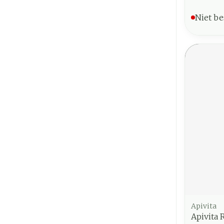
Niet be
Apivita
Apivita