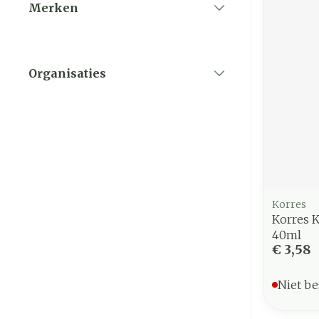
Merken
filter
Organisaties
filter
Korres
Korres 
40ml
€ 3,58
Niet be