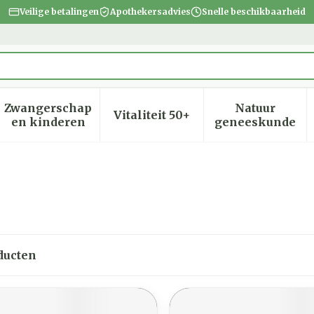
Veilige betalingen
Apothekersadvies
Snelle beschikbaarheid
Zwangerschap
Natuur
Vitaliteit 50+
heid, verzorging en hygiëne categorie
menu voor Dieet, voeding en vitamines categorie
Toon submenu voor Zwangerschap en kinder
Toon submenu voor Vitalite
Toon subm
en kinderen
geneeskunde
ducten