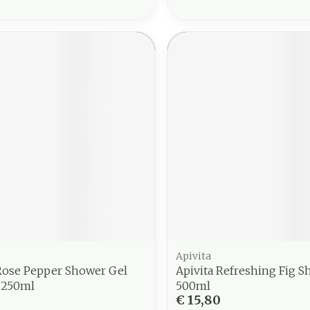
Apivita
 Rose Pepper Shower Gel
Apivita Refreshing Fig S
s 250ml
500ml
€ 15,80