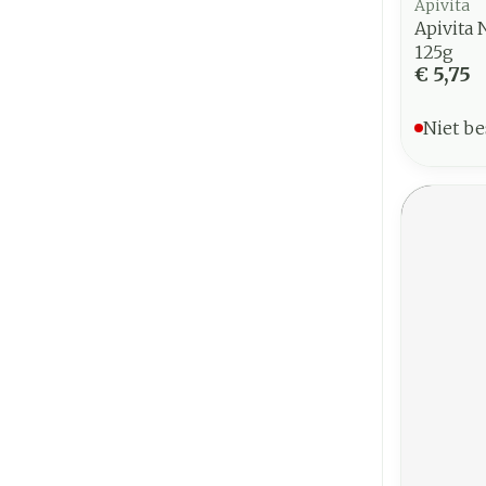
Apivita
Apivita 
125g
€ 5,75
Niet be