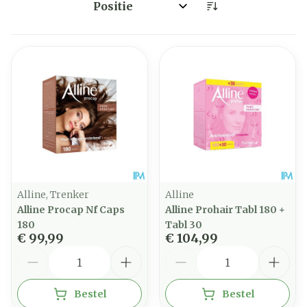
Sorteer op:
Alline, Trenker
Alline
Alline Procap Nf Caps
Alline Prohair Tabl 180 +
180
Tabl 30
€ 99,99
€ 104,99
Aantal
Aantal
Bestel
Bestel