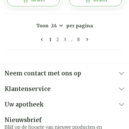
Bestel
Bestel
Toon
per pagina
Pagina's
U lees momenteel pagina
Pagina
Pagina
Pagina
1
2
3
...
8
Neem contact met ons op
Klantenservice
Uw apotheek
Nieuwsbrief
Blijf op de hoogte van nieuwe producten en