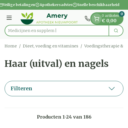
Dia 1 van 1
Ga naar de inhoud
Veilige betalingen
Apothekersadvies
Snelle beschikbaarheid
0
0 artikelen
Menu
€ 0,00
Med
Zoek
Product, merk, categorie...
Home
/
Dieet, voeding en vitamines
/
Voedingstherapie & w
Haar (uitval) en nagels
Filteren
Producten
1
-
24
van
186