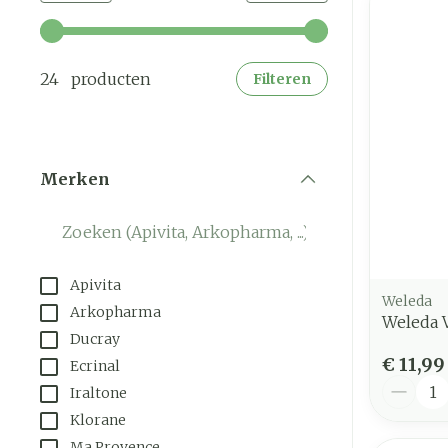
Gebruik de pijltjestoetsen links en rechts om de mi
24 producten
Filteren
Merken
filter
Apivita
Weleda
Arkopharma
Weleda 
Ducray
€ 11,99
Ecrinal
Aantal
Iraltone
Klorane
Ma Provence