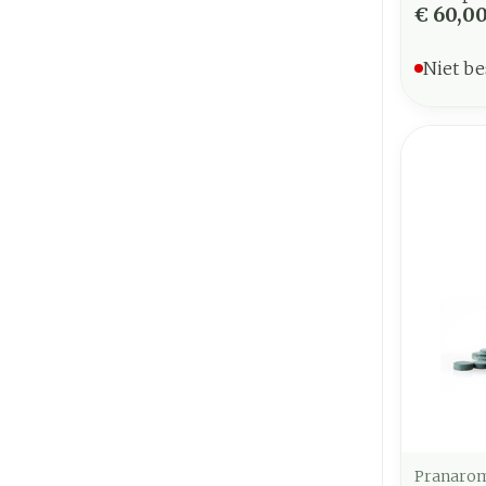
€ 60,0
Niet be
Pranaro