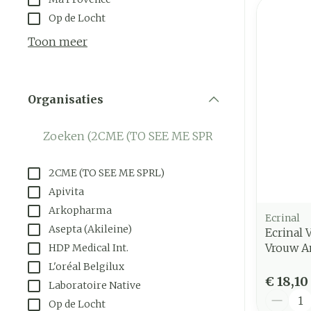
Op de Locht
Toon meer
Organisaties
filter
2CME (TO SEE ME SPRL)
Apivita
Arkopharma
Ecrinal
Asepta (Akileine)
Ecrinal
Vrouw A
HDP Medical Int.
L'oréal Belgilux
€ 18,10
Laboratoire Native
Aantal
Op de Locht