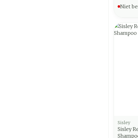
Niet be
Sisley
Sisley R
Shampo