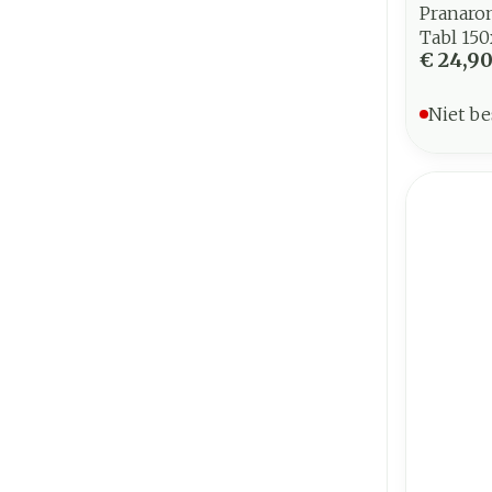
Pranaro
Tabl 15
€ 24,9
Niet be