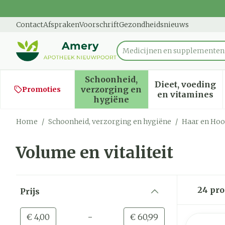
Ga naar de inhoud
Dia 1 van 1
Contact
Afspraken
Voorschrift
Gezondheidsnieuws
Product, merk, categorie...
Schoonheid,
Dieet, voeding
verzorging en
Promoties
Toon submenu voor Schoon
Toon sub
en vitamines
hygiëne
Home
/
Schoonheid, verzorging en hygiëne
/
Haar en Hoo
Volume en vitaliteit
Doorgaan naar productlijst
24
pro
Prijs
filter
-
Minimumwaarde
Maximale waarde
€ 4,00
€ 60,99