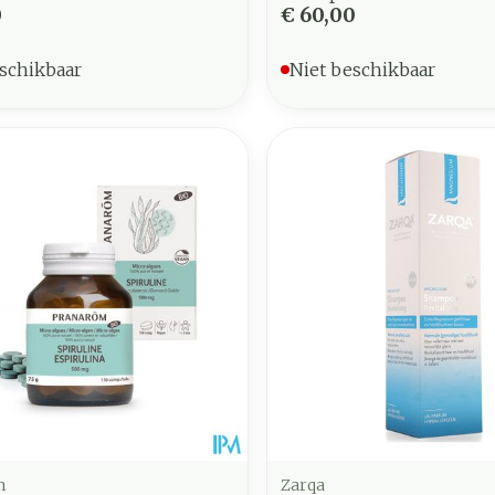
0
€ 60,00
schikbaar
Niet beschikbaar
m
Zarqa