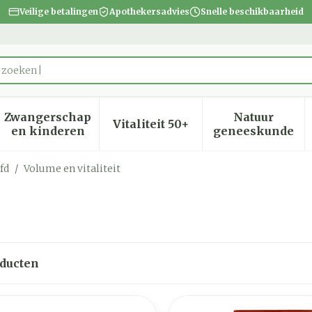
Veilige betalingen
Apothekersadvies
Snelle beschikbaarheid
Zwangerschap
Natuur
Vitaliteit 50+
heid, verzorging en hygiëne categorie
menu voor Dieet, voeding en vitamines categorie
Toon submenu voor Zwangerschap en kinder
Toon submenu voor Vitalite
Toon subm
en kinderen
geneeskunde
fd
/
Volume en vitaliteit
ducten