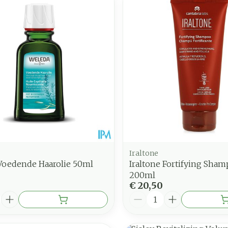
nimale en maximale prijswaarden aan te passen.
Iraltone
Voedende Haarolie 50ml
Iraltone Fortifying Sha
200ml
€ 20,50
Aantal