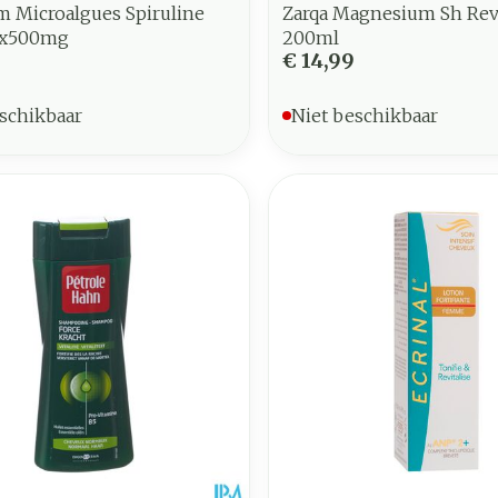
m Microalgues Spiruline
Zarqa Magnesium Sh Revi
0x500mg
200ml
0
€ 14,99
schikbaar
Niet beschikbaar