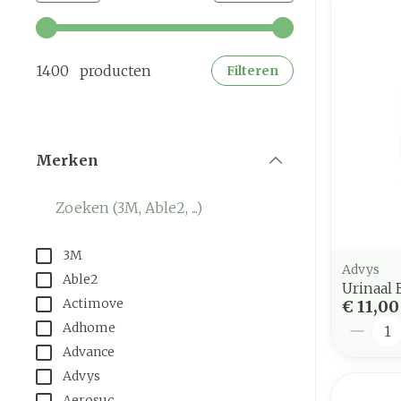
Gebruik de pijltjestoetsen links en rechts om de mi
1400 producten
Filteren
Merken
filter
3M
Advys
Able2
Urinaal
Actimove
€ 11,00
Aantal
Adhome
Advance
Advys
Aerosuc