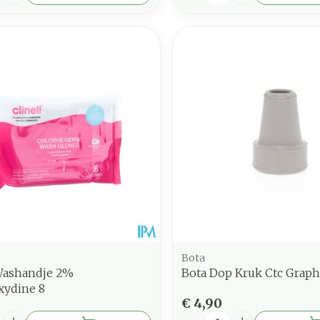
Bota
 Washandje 2%
Bota Dop Kruk Ctc Grap
xydine 8
€ 4,90
Aantal