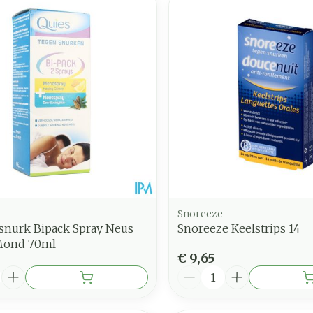
Snoreeze
/snurk Bipack Spray Neus
Snoreeze Keelstrips 14
Mond 70ml
0
€ 9,65
Aantal