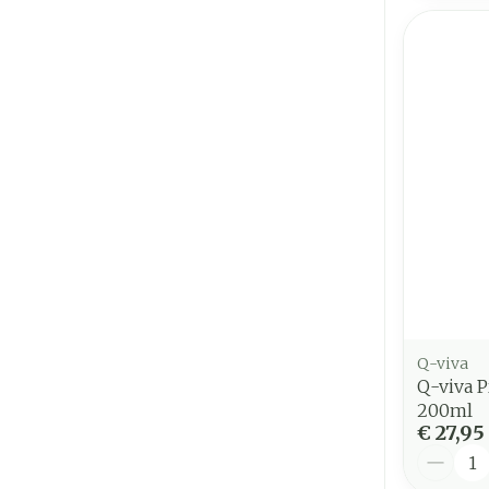
Q-viva
Q-viva P
200ml
€ 27,95
Aantal