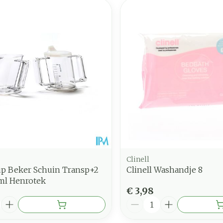
Clinell
p Beker Schuin Transp+2
Clinell Washandje 8
7ml Henrotek
€ 3,98
Aantal