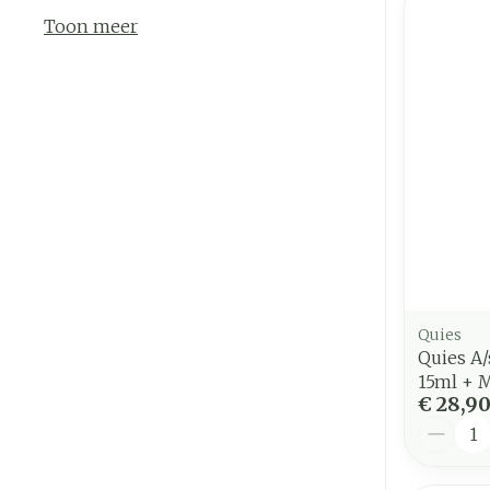
Toon meer
Quies
Quies A
15ml + 
€ 28,9
Aantal