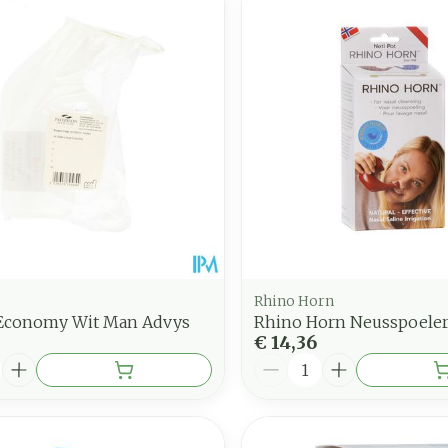
nimale en maximale prijswaarden aan te passen.
Rhino Horn
 Economy Wit Man Advys
Rhino Horn Neusspoele
€ 14,36
Aantal