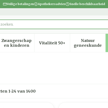
Veilige betalingen
Apothekersadvies
Snelle beschikbaarheid
Zwangerschap
Natuur
Vitaliteit 50+
heid, verzorging en hygiëne categorie
menu voor Dieet, voeding en vitamines categorie
Toon submenu voor Zwangerschap en kinder
Toon submenu voor Vitalite
Toon subm
en kinderen
geneeskunde
cten
1
-
24
van
1400