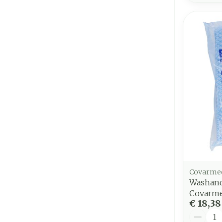
Covarme
Washand
Covarm
€ 18,38
Aantal