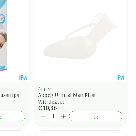
Appeg
usstrips
Appeg Urinaal Man Plast
Wit+deksel
€ 10,36
Aantal