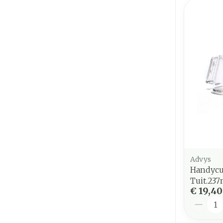
Advys
Handycu
Tuit.23
€ 19,40
Aantal