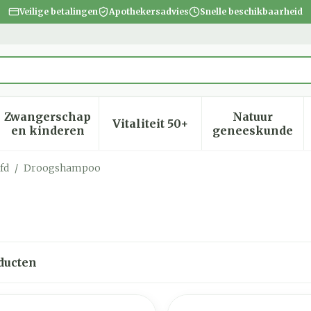
Veilige betalingen
Apothekersadvies
Snelle beschikbaarheid
Zwangerschap
Natuur
Vitaliteit 50+
heid, verzorging en hygiëne categorie
menu voor Dieet, voeding en vitamines categorie
Toon submenu voor Zwangerschap en kinder
Toon submenu voor Vitalite
Toon subm
en kinderen
geneeskunde
fd
/
Droogshampoo
ducten