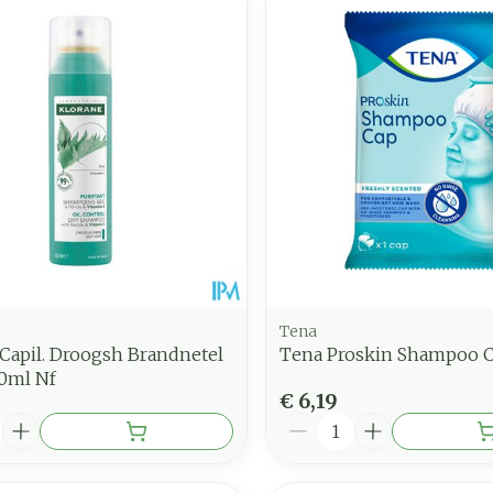
nimale en maximale prijswaarden aan te passen.
Tena
Capil. Droogsh Brandnetel
Tena Proskin Shampoo 
50ml Nf
€ 6,19
Aantal