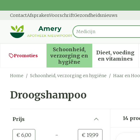
Ga naar de inhoud
Dia 1 van 1
Contact
Afspraken
Voorschrift
Gezondheidsnieuws
Vin
Product, merk, categorie...
Schoonheid,
Dieet, voeding
verzorging en
Promoties
Toon submenu voor Schoon
Toon sub
en vitamines
hygiëne
Home
/
Schoonheid, verzorging en hygiëne
/
Haar en Hoo
Droogshampoo
Doorgaan naar productlijst
14
pro
Prijs
filter
-
Minimumwaarde
Maximale waarde
€ 6,00
€ 19,99