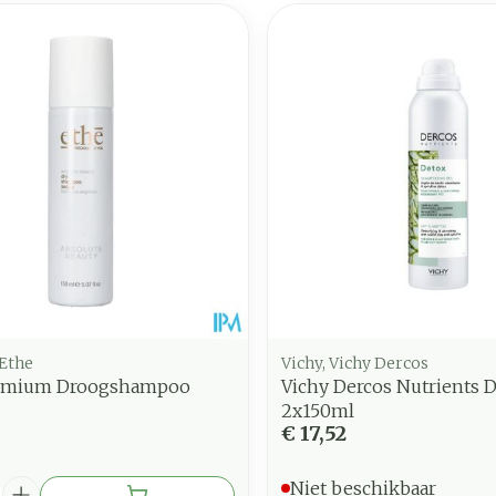
 Ethe
Vichy, Vichy Dercos
remium Droogshampoo
Vichy Dercos Nutrients 
2x150ml
€ 17,52
Niet beschikbaar