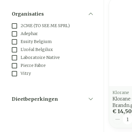
Organisaties
filter
2CME (TO SEE ME SPRL)
Adephar
Essity Belgium
L'oréal Belgilux
Laboratoire Native
Pierre Fabre
Vitry
Klorane
Klorane 
Dieetbeperkingen
filter
Brandn.
€ 14,50
Aantal