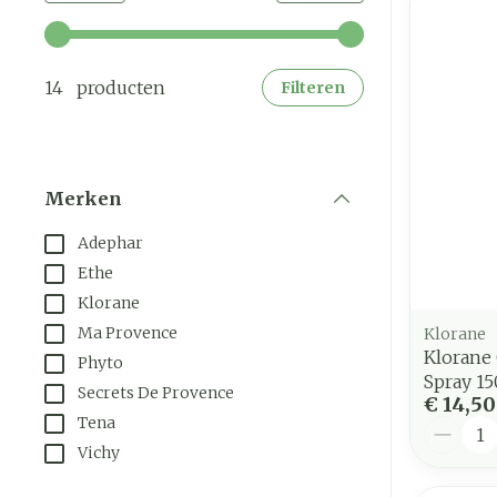
Gebruik de pijltjestoetsen links en rechts om de mi
14 producten
Filteren
Merken
filter
Adephar
Ethe
Klorane
Ma Provence
Klorane
Klorane 
Phyto
Spray 1
Secrets De Provence
€ 14,50
Tena
Aantal
Vichy