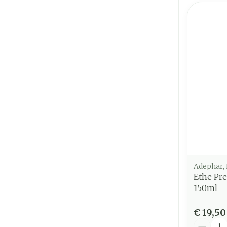
Adephar,
Ethe P
150ml
€ 19,50
Aantal