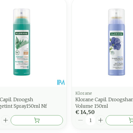
Klorane
Capil. Droogsh
Klorane Capil. Droogsh
getint Spray150ml Nf
Volume 150ml
€ 14,50
Aantal