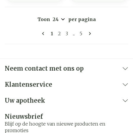
Toon
per pagina
Pagina's
U lees momenteel pagina
Pagina
Pagina
Pagina
1
2
3
...
5
Neem contact met ons op
Klantenservice
Uw apotheek
Nieuwsbrief
Blijf op de hoogte van nieuwe producten en
promoties