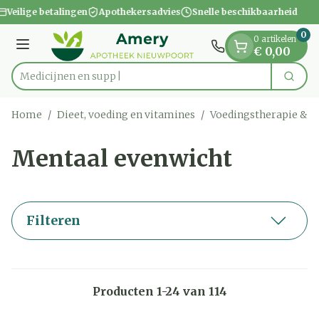
Dia 1 van 1
Ga naar de inhoud
Veilige betalingen
Apothekersadvies
Snelle beschikbaarheid
0
0 artikelen
Menu
€ 0,00
Zoek
Product, merk, categorie...
Home
/
Dieet, voeding en vitamines
/
Voedingstherapie & w
Mentaal evenwicht
Filteren
Producten
1
-
24
van
114