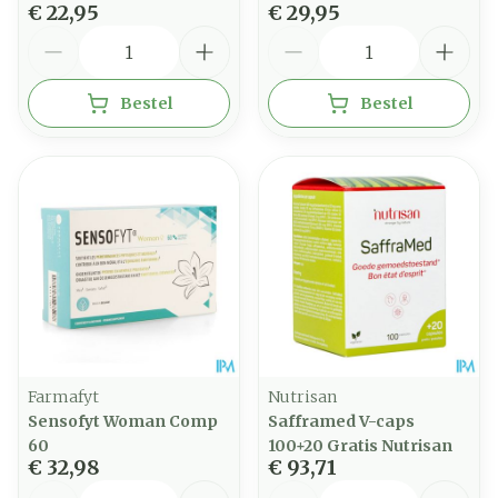
€ 22,95
€ 29,95
Aantal
Aantal
Bestel
Bestel
Farmafyt
Nutrisan
Sensofyt Woman Comp
Safframed V-caps
60
100+20 Gratis Nutrisan
€ 32,98
€ 93,71
Aantal
Aantal