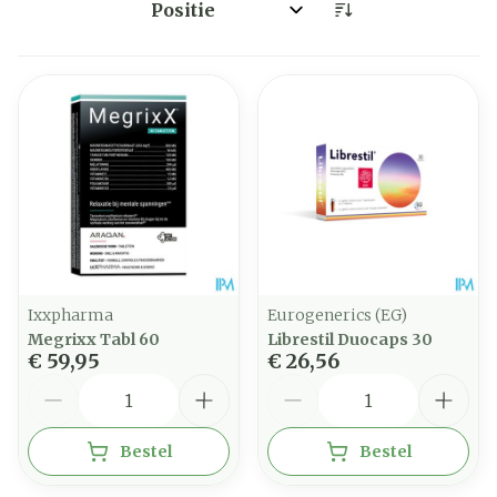
Sorteer op:
Ixxpharma
Eurogenerics (EG)
Megrixx Tabl 60
Librestil Duocaps 30
€ 59,95
€ 26,56
Aantal
Aantal
Bestel
Bestel