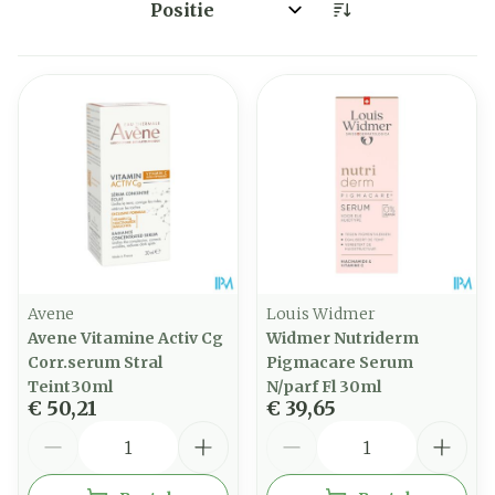
Sorteer op:
Avene
Louis Widmer
Avene Vitamine Activ Cg
Widmer Nutriderm
Corr.serum Stral
Pigmacare Serum
Teint30ml
N/parf Fl 30ml
€ 50,21
€ 39,65
Aantal
Aantal