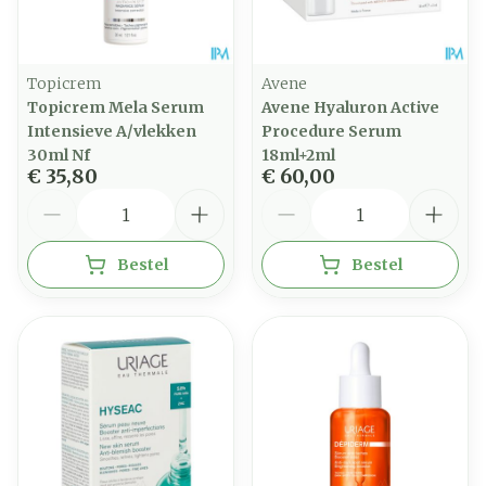
Topicrem
Avene
Topicrem Mela Serum
Avene Hyaluron Active
Intensieve A/vlekken
Procedure Serum
30ml Nf
18ml+2ml
€ 35,80
€ 60,00
Aantal
Aantal
Bestel
Bestel