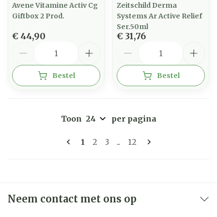
Avene Vitamine Activ Cg
Zeitschild Derma
Giftbox 2 Prod.
Systems Ar Active Relief
Ser.50ml
€ 44,90
€ 31,76
Aantal
Aantal
Bestel
Bestel
Toon
per pagina
Pagina's
U lees momenteel pagina
Pagina
Pagina
Pagina
1
2
3
...
12
Neem contact met ons op