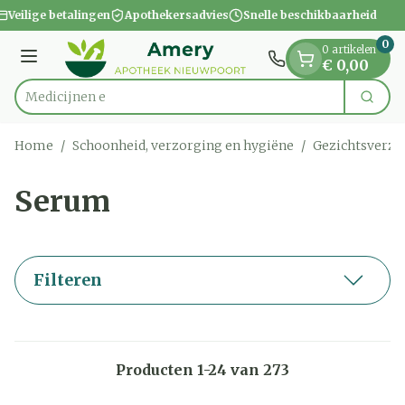
Dia 1 van 1
Ga naar de inhoud
Veilige betalingen
Apothekersadvies
Snelle beschikbaarheid
0
0 artikelen
Menu
€ 0,00
Zoek
Product, merk, categorie...
Home
/
Schoonheid, verzorging en hygiëne
/
Gezichtsverzo
Serum
Filteren
Producten
1
-
24
van
273