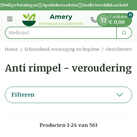
Dia 1 van 1
Ga naar de inhoud
Veilige betalingen
Apothekersadvies
Snelle beschikbaarheid
0
0 artikelen
Menu
€ 0,00
Zoek
Product, merk, categorie...
Home
/
Schoonheid, verzorging en hygiëne
/
Gezichtsverzo
Anti rimpel - veroudering
Filteren
Producten
1
-
24
van
563