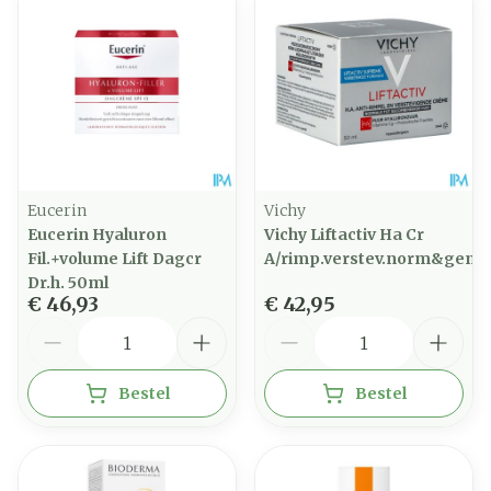
Eucerin
Vichy
Eucerin Hyaluron
Vichy Liftactiv Ha Cr
Fil.+volume Lift Dagcr
A/rimp.verstev.norm&gem
Dr.h. 50ml
€ 46,93
€ 42,95
Aantal
Aantal
Bestel
Bestel