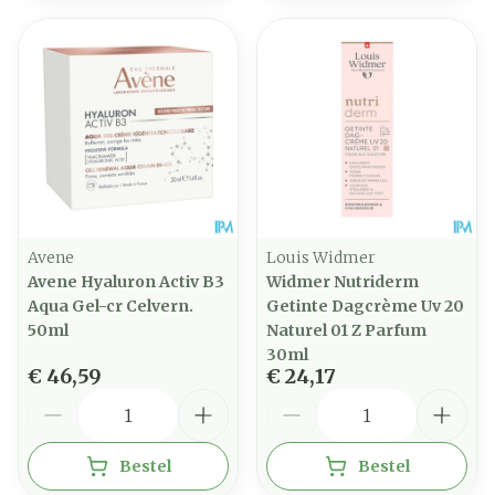
Avene
Louis Widmer
Avene Hyaluron Activ B3
Widmer Nutriderm
Aqua Gel-cr Celvern.
Getinte Dagcrème Uv 20
50ml
Naturel 01 Z Parfum
30ml
€ 46,59
€ 24,17
Aantal
Aantal
Bestel
Bestel