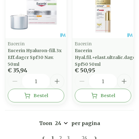
Eucerin
Eucerin
Eucerin Hyaluron-fill.3x
Eucerin
Eff.dagcr Spf30 Nav.
Hyal.fil.+elast.ultralic.dagcr
50ml
Spf50 50ml
€ 35,94
€ 50,95
Aantal
Aantal
Bestel
Bestel
Toon
per pagina
Pagina's
U lees momenteel pagina
Pagina
Pagina
Pagina
1
2
3
...
24