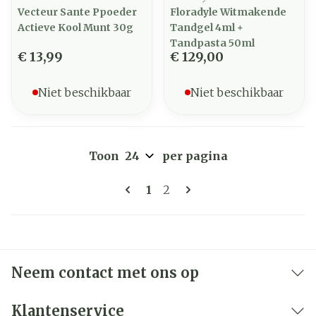
Vecteur Sante Ppoeder
Floradyle Witmakende
Actieve Kool Munt 30g
Tandgel 4ml +
Tandpasta 50ml
€ 13,99
€ 129,00
Niet beschikbaar
Niet beschikbaar
Toon
per pagina
Pagina's
U lees momenteel pagina
Pagina
1
2
Neem contact met ons op
Klantenservice