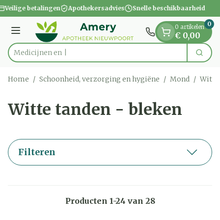
Dia 1 van 1
Ga naar de inhoud
Veilige betalingen
Apothekersadvies
Snelle beschikbaarheid
0
0 artikelen
Menu
€ 0,00
Zoek
Product, merk, categorie...
Home
/
Schoonheid, verzorging en hygiëne
/
Mond
/
Witte
Witte tanden - bleken
Filteren
Producten
1
-
24
van
28