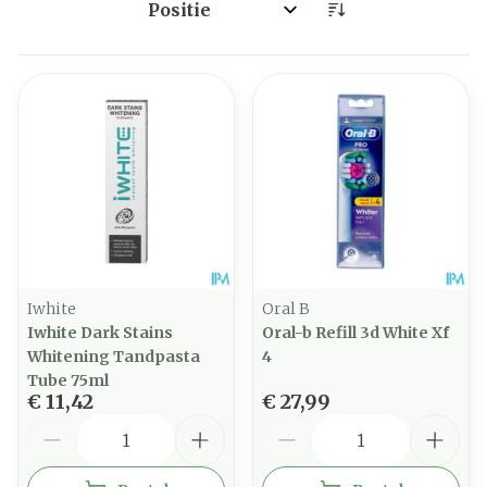
Sorteer op:
Iwhite
Oral B
Iwhite Dark Stains
Oral-b Refill 3d White Xf
Whitening Tandpasta
4
Tube 75ml
€ 11,42
€ 27,99
Aantal
Aantal