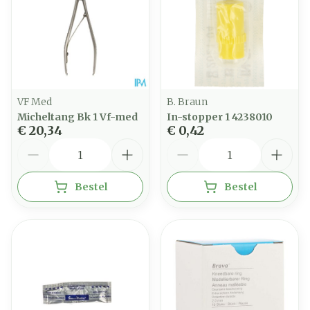
VF Med
B. Braun
Micheltang Bk 1 Vf-med
In-stopper 1 4238010
€ 20,34
€ 0,42
Aantal
Aantal
Bestel
Bestel