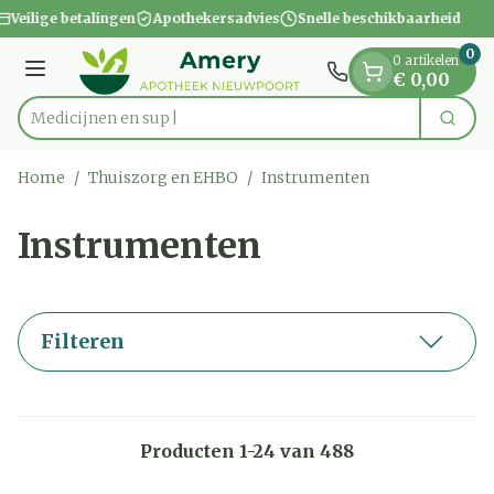
Dia 1 van 1
Ga naar de inhoud
Veilige betalingen
Apothekersadvies
Snelle beschikbaarheid
0
0 artikelen
Menu
€ 0,00
Zoek
Product, merk, categorie...
Home
/
Thuiszorg en EHBO
/
Instrumenten
Instrumenten
Filteren
Producten
1
-
24
van
488