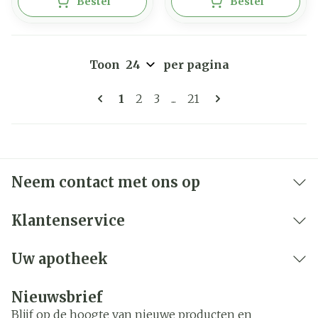
Bestel
Bestel
Toon
per pagina
Pagina's
U lees momenteel pagina
Pagina
Pagina
Pagina
1
2
3
...
21
Neem contact met ons op
Klantenservice
Uw apotheek
Nieuwsbrief
Blijf op de hoogte van nieuwe producten en