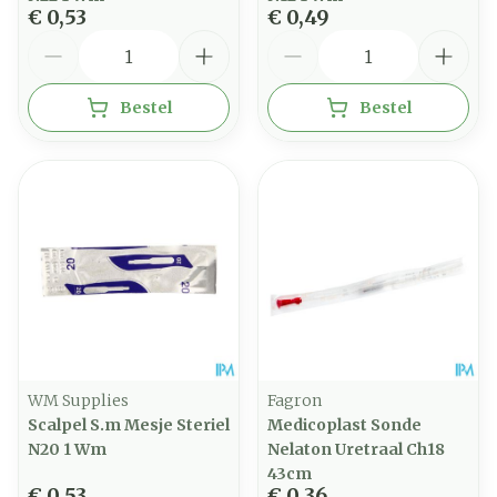
€ 0,53
€ 0,49
Aantal
Aantal
Bestel
Bestel
WM Supplies
Fagron
Scalpel S.m Mesje Steriel
Medicoplast Sonde
N20 1 Wm
Nelaton Uretraal Ch18
43cm
€ 0,53
€ 0,36