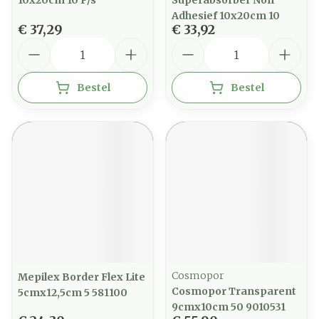
10x20cm 10 P/s
Superabsorber Non
Adhesief 10x20cm 10
€ 37,29
€ 33,92
Aantal
Aantal
Bestel
Bestel
Cosmopor
Mepilex Border Flex Lite
Cosmopor Transparent
5cmx12,5cm 5 581100
9cmx10cm 50 9010531