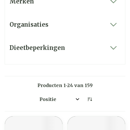
Merken
filter
Organisaties
filter
Dieetbeperkingen
filter
Producten
1
-
24
van
159
Sorteer op: