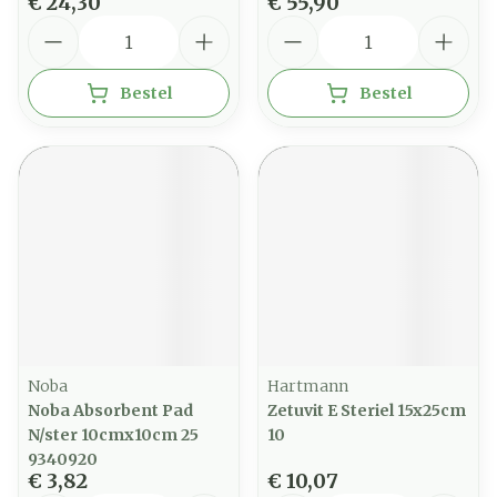
€ 24,30
€ 55,90
Aantal
Aantal
Bestel
Bestel
Noba
Hartmann
Noba Absorbent Pad
Zetuvit E Steriel 15x25cm
N/ster 10cmx10cm 25
10
9340920
€ 3,82
€ 10,07