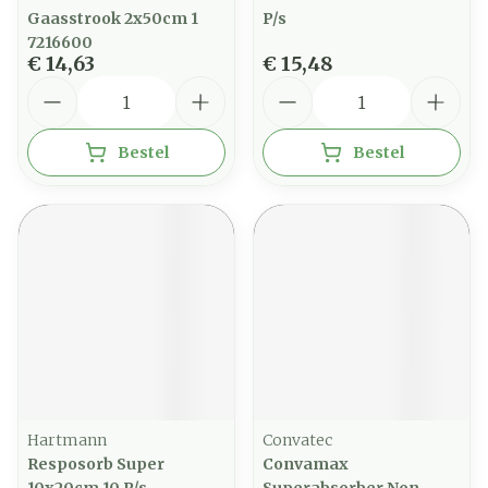
Gaasstrook 2x50cm 1
P/s
7216600
€ 14,63
€ 15,48
Aantal
Aantal
Bestel
Bestel
Hartmann
Convatec
Resposorb Super
Convamax