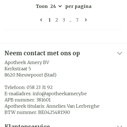
Toon
per pagina
Pagina's
U lees momenteel pagina
Pagina
Pagina
Pagina
1
2
3
...
7
Neem contact met ons op
Apotheek Amery BV
Kerkstraat 5
8620
Nieuwpoort (Stad)
Telefoon:
058 23 31 92
E-mailadres:
info@
apotheekamery.be
APB nummer:
381601
Apotheek titularis:
Annelies Van Lerberghe
BTW nummer:
BE0425481590
Klantenservice