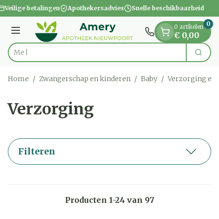
Dia 1 van 1
Ga naar de inhoud
Veilige betalingen
Apothekersadvies
Snelle beschikbaarheid
0
0 artikelen
Menu
€ 0,00
Vi
Zoek
Product, merk, categorie...
Home
/
Zwangerschap en kinderen
/
Baby
/
Verzorging en
Verzorging
Filteren
Producten
1
-
24
van
97