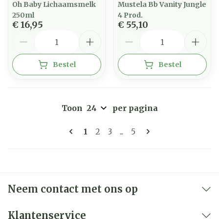
Oh Baby Lichaamsmelk
Mustela Bb Vanity Jungle
250ml
4 Prod.
€ 16,95
€ 55,10
Aantal
Aantal
Bestel
Bestel
Toon
per pagina
Pagina's
U lees momenteel pagina
Pagina
Pagina
Pagina
1
2
3
...
5
Neem contact met ons op
Klantenservice