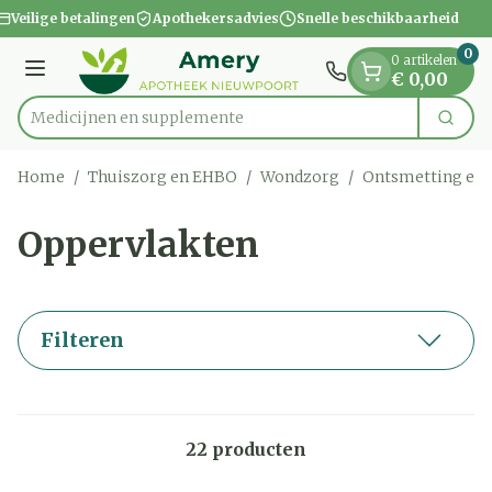
Dia 1 van 1
Ga naar de inhoud
Veilige betalingen
Apothekersadvies
Snelle beschikbaarheid
0
0 artikelen
Menu
€ 0,00
Medicijn
Zoek
Product, merk, categorie...
Home
/
Thuiszorg en EHBO
/
Wondzorg
/
Ontsmetting en 
Oppervlakten
Filteren
22
producten