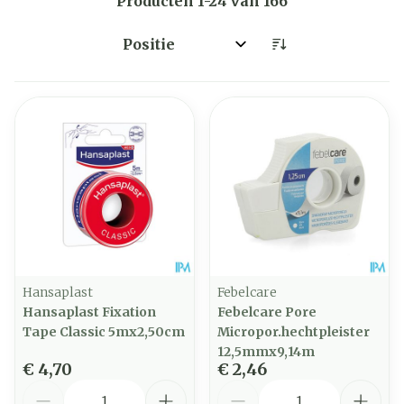
Producten
1
-
24
van
166
Sorteer op:
Hansaplast
Febelcare
Hansaplast Fixation
Febelcare Pore
Tape Classic 5mx2,50cm
Micropor.hechtpleister
12,5mmx9,14m
€ 4,70
€ 2,46
Aantal
Aantal