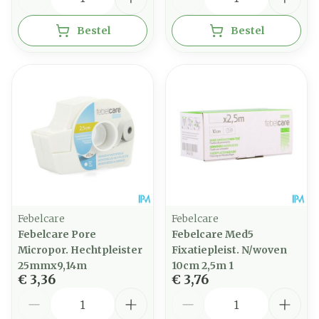
Bestel
Bestel
Febelcare
Febelcare
Febelcare Pore
Febelcare Med5
Micropor. Hechtpleister
Fixatiepleist. N/woven
25mmx9,14m
10cm 2,5m 1
€ 3,36
€ 3,76
Aantal
Aantal