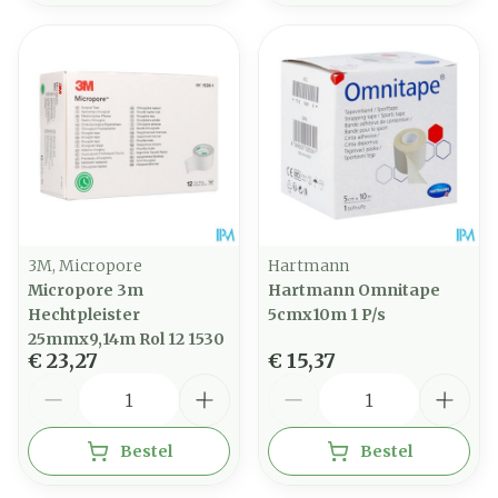
3M, Micropore
Hartmann
Micropore 3m
Hartmann Omnitape
Hechtpleister
5cmx10m 1 P/s
25mmx9,14m Rol 12 1530
€ 23,27
€ 15,37
Aantal
Aantal
Bestel
Bestel