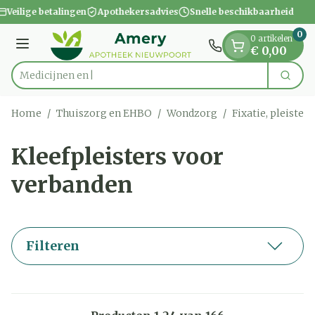
Dia 1 van 1
Ga naar de inhoud
Veilige betalingen
Apothekersadvies
Snelle beschikbaarheid
0
0 artikelen
Menu
€ 0,00
Zoek
Product, merk, categorie...
Home
/
Thuiszorg en EHBO
/
Wondzorg
/
Fixatie, pleister
Kleefpleisters voor
verbanden
Filteren