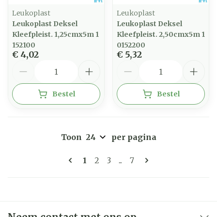
Leukoplast
Leukoplast
Leukoplast Deksel
Leukoplast Deksel
Kleefpleist. 1,25cmx5m 1
Kleefpleist. 2,50cmx5m 1
152100
0152200
€ 4,02
€ 5,32
Aantal
Aantal
Bestel
Bestel
Toon
per pagina
Pagina's
U lees momenteel pagina
Pagina
Pagina
Pagina
1
2
3
...
7