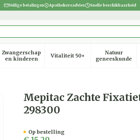
Veilige betalingen
Apothekersadvies
Snelle beschikbaarheid
Zwangerschap
Natuur
Vitaliteit 50+
heid, verzorging en hygiëne categorie
menu voor Dieet, voeding en vitamines categorie
Toon submenu voor Zwangerschap en kinder
Toon submenu voor Vitalite
Toon subm
en kinderen
geneeskunde
pe Sil 2cmx3,0m 1 298300
Mepitac Zachte Fixatie
298300
Op bestelling
€ 15,29