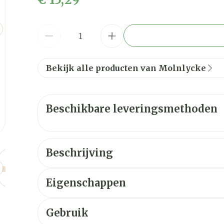
Aantal
Bekijk alle producten van Molnlycke
Beschikbare leveringsmethoden
Beschrijving
ge
larger image
View larger image
Eigenschappen
Geeft minder pijn en trauma bij verbandwiss
Ideale fixatie voor patiënten met een broze e
Gebruik