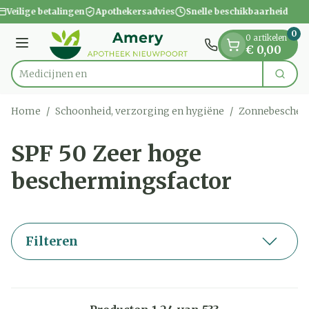
Dia 1 van 1
Ga naar de inhoud
Veilige betalingen
Apothekersadvies
Snelle beschikbaarheid
0
0 artikelen
Menu
€ 0,00
Zoek
Product, merk, categorie...
Home
/
Schoonheid, verzorging en hygiëne
/
Zonnebescher
SPF 50 Zeer hoge
beschermingsfactor
Filteren