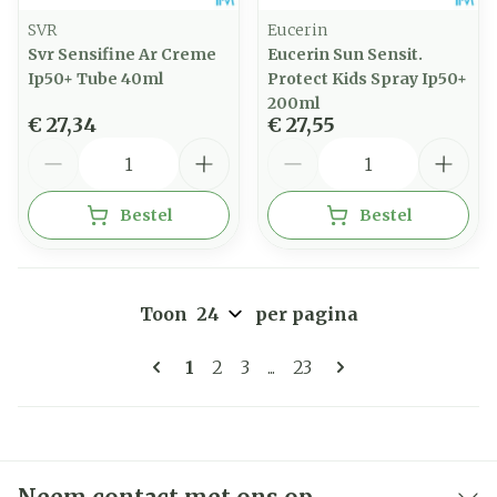
SVR
Eucerin
Svr Sensifine Ar Creme
Eucerin Sun Sensit.
Ip50+ Tube 40ml
Protect Kids Spray Ip50+
200ml
€ 27,34
€ 27,55
Aantal
Aantal
Bestel
Bestel
Toon
per pagina
Pagina's
U lees momenteel pagina
Pagina
Pagina
Pagina
1
2
3
...
23