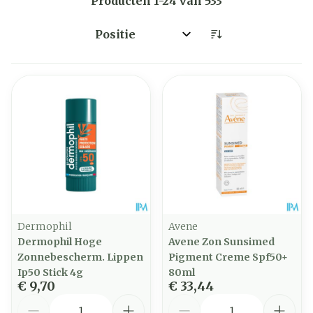
Producten
1
-
24
van
533
Sorteer op:
Dermophil
Avene
Dermophil Hoge
Avene Zon Sunsimed
Zonnebescherm. Lippen
Pigment Creme Spf50+
Ip50 Stick 4g
80ml
€ 9,70
€ 33,44
Aantal
Aantal