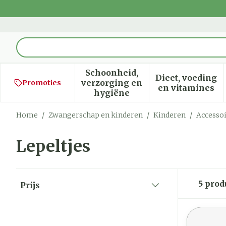
Ga naar de inhoud
Product, merk, categorie...
Schoonheid,
Dieet, voeding
verzorging en
Promoties
Toon submenu voor Schoon
Toon sub
en vitamines
hygiëne
Home
/
Zwangerschap en kinderen
/
Kinderen
/
Accesso
Lepeltjes
Doorgaan naar productlijst
5
prod
Prijs
filter