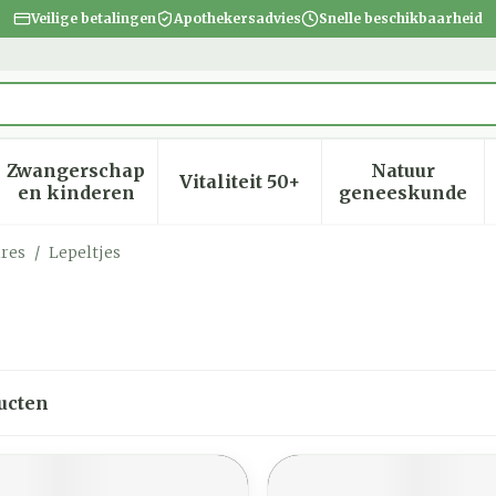
Veilige betalingen
Apothekersadvies
Snelle beschikbaarheid
Zwangerschap
Natuur
Vitaliteit 50+
heid, verzorging en hygiëne categorie
menu voor Dieet, voeding en vitamines categorie
Toon submenu voor Zwangerschap en kinder
Toon submenu voor Vitalite
Toon subm
en kinderen
geneeskunde
ires
/
Lepeltjes
ucten