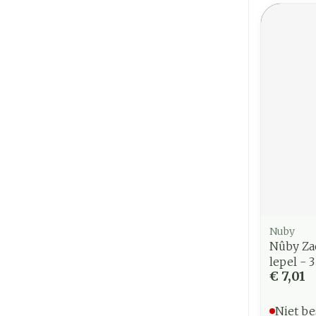
Nuby
Nûby Za
lepel - 
€ 7,01
Niet be