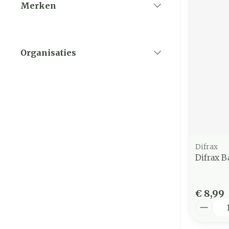
Merken
filter
Organisaties
filter
Difrax
Difrax B
€ 8,99
Aantal