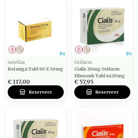
Geneesmiddel
Op voorschrift
Geneesmiddel
Op voorschrift
Astellas
Orifarm
Betmiga Tabl 90 X 50mg
Cialis 20mg Orifarm
Filmomh Tabl 4x20mg
€ 117,00
€ 57,95
Reserveer
Reserveer