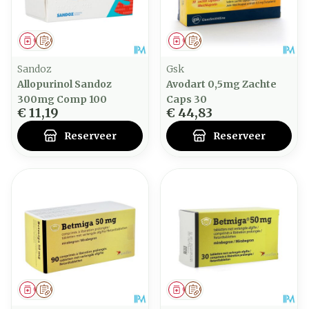
Geneesmiddel
Op voorschrift
Geneesmiddel
Op voorschrift
Sandoz
Gsk
Allopurinol Sandoz
Avodart 0,5mg Zachte
300mg Comp 100
Caps 30
€ 11,19
€ 44,83
Reserveer
Reserveer
Geneesmiddel
Op voorschrift
Geneesmiddel
Op voorschrift