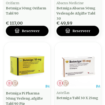
Orifarm
Abacus Medicine
Betmiga 50mg Orifarm
Betmiga Abacus 50mg
Tabl 90
Verlengde Afgifte Tabl
30
€ 117,00
€ 49,89
Reserveer
Reserveer
Geneesmiddel
Op voorschrift
Geneesmiddel
Op voorschrift
Astellas
Betmiga Pi Pharma
Betmiga Tabl 30 X 25mg
50mg Verleng.afgifte
Tabl 90 Pip