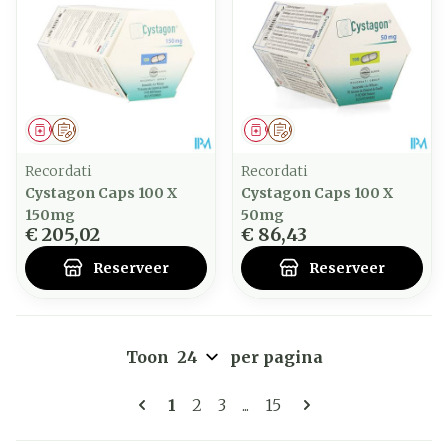
Geneesmiddel
Op voorschrift
Geneesmiddel
Op voorschrift
Recordati
Recordati
Cystagon Caps 100 X
Cystagon Caps 100 X
150mg
50mg
€ 205,02
€ 86,43
Reserveer
Reserveer
Toon
per pagina
Pagina's
U lees momenteel pagina
Pagina
Pagina
Pagina
1
2
3
...
15