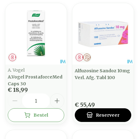
Geneesmiddel
Geneesmiddel
Op voorschrift
A. Vogel
Alfuzosine Sandoz 10mg
A.Vogel ProstaforceMed
Verl. Afg. Tabl 100
Caps 30
€ 18,99
Aantal
€ 55,49
Bestel
Reserveer