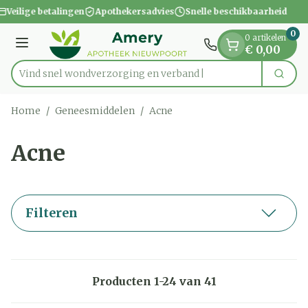
Dia 1 van 1
Ga naar de inhoud
Veilige betalingen
Apothekersadvies
Snelle beschikbaarheid
0
0 artikelen
Menu
€ 0,00
Vind snel wondverzorging en verband
Zoek
Product, merk, categorie...
Home
/
Geneesmiddelen
/
Acne
Acne
Filteren
Producten
1
-
24
van
41