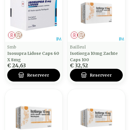
Geneesmiddel
Op voorschrift
Geneesmiddel
Op voorschrift
Smb
Bailleul
Isosupra Lidose Caps 60
Isotiorga 10mg Zachte
X 8mg
Caps 100
€ 24,63
€ 32,52
Reserveer
Reserveer