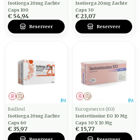
Isotiorga 20mg Zachte
Isotiorga 20mg Zachte
Caps 100
Caps 30
€ 54,94
€ 23,07
Reserveer
Reserveer
Geneesmiddel
Op voorschrift
Geneesmiddel
Op voorschrift
Bailleul
Eurogenerics (EG)
Isotiorga 20mg Zachte
Isotretinoine EG 10 Mg
Caps 60
Caps 30 X 10 Mg
€ 35,97
€ 15,77
Reserveer
Reserveer