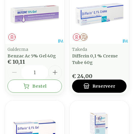
Geneesmiddel
Geneesmiddel
Op voorschrift
Galderma
Takeda
Benzac Ac 5% Gel 40g
Differin 0,1 % Creme
€ 10,11
Tube 60g
Aantal
€ 24,00
Bestel
Reserveer