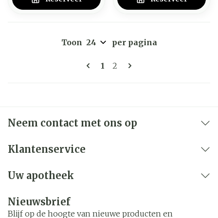
Toon
per pagina
Pagina's
U lees momenteel pagina
Pagina
1
2
Neem contact met ons op
Klantenservice
Uw apotheek
Nieuwsbrief
Blijf op de hoogte van nieuwe producten en