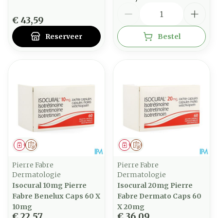
Aantal
€ 43,59
Reserveer
Bestel
Geneesmiddel
Op voorschrift
Geneesmiddel
Op voorschrift
Pierre Fabre
Pierre Fabre
Dermatologie
Dermatologie
Isocural 10mg Pierre
Isocural 20mg Pierre
Fabre Benelux Caps 60 X
Fabre Dermato Caps 60
10mg
X 20mg
€ 22,57
€ 36,09