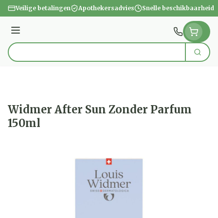
Ga naar de inhoud
Veilige betalingen
Apothekersadvies
Snelle beschikbaarheid
Menu
Zoek
Product, merk, categorie...
Widmer After Sun Zonder Parfum
150ml