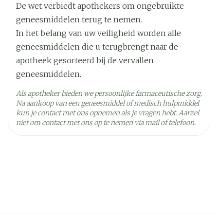
Ingrediënten
De wet verbiedt apothekers om ongebruikte
vlekken heeft of rode/zilverachtige huid
geneesmiddelen terug te nemen.
(psoriasis) of rash in het aangezicht, pijn in de
Kamertemperatuur (15°C -
In het belang van uw veiligheid worden alle
gewrichten, spieraandoeningen, koorts (cutane
Behoud
25°C)
geneesmiddelen die u terugbrengt naar de
en systemische lupus erythematosus).  Als u
apotheek gesorteerd bij de vervallen
meer dan 6 weken moet behandeld worden met
geneesmiddelen.
dit geneesmiddel en uw immuunsysteem
onderdrukt is, zal uw arts uw bloed controleren 
Als apotheker bieden we persoonlijke farmaceutische zorg.
Na aankoop van een geneesmiddel of medisch hulpmiddel
Als u nog andere geneesmiddelen neemt.
kun je contact met ons opnemen als je vragen hebt. Aarzel
Gelieve ook de rubriek " Neemt u nog andere
niet om contact met ons op te nemen via mail of telefoon.
geneesmiddelen in? " te lezen.