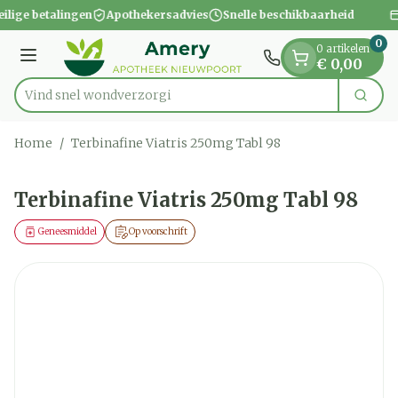
Dia 1 van 1
Ga naar de inhoud
eilige betalingen
Apothekersadvies
Snelle beschikbaarheid
0
0 artikelen
Menu
€ 0,00
Vind snel won
Zoek
Product, merk, categorie...
Home
/
Terbinafine Viatris 250mg Tabl 98
Terbinafine Viatris 250mg Tabl 98
Geneesmiddel
Op voorschrift