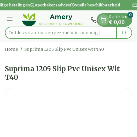
Dia 1 van 1
Ga naar de inhoud
ilige betalingen
Apothekersadvies
Snelle beschikbaarheid
0
0 artikelen
Menu
€ 0,00
Ontdek vitamines en gezondheidsbenodigdhed
Zoek
Product, merk, categorie...
Home
/
Suprima 1205 Slip Pvc Unisex Wit T40
Suprima 1205 Slip Pvc Unisex Wit
T40