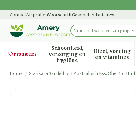
Ga naar de inhoud
Dia 1 van 1
Contact
Afspraken
Voorschrift
Gezondheidsnieuws
Vind
Product, merk, categorie...
Schoonheid,
Dieet, voeding
verzorging en
Promoties
Toon submenu voor Schoon
Toon sub
en vitamines
hygiëne
Home
/
Sjankara Sandelhout Australisch Ess. Olie Bio 11ml
Sjankara Sandelhout Austr