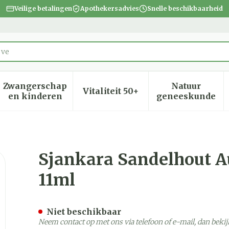
Veilige betalingen
Apothekersadvies
Snelle beschikbaarheid
Zwangerschap
Natuur
Vitaliteit 50+
heid, verzorging en hygiëne categorie
menu voor Dieet, voeding en vitamines categorie
Toon submenu voor Zwangerschap en kinder
Toon submenu voor Vitalite
Toon subm
en kinderen
geneeskunde
alisch Ess. Olie Bio 11ml
Sjankara Sandelhout Aus
11ml
Niet beschikbaar
Neem contact op met ons via telefoon of e-mail, dan bek