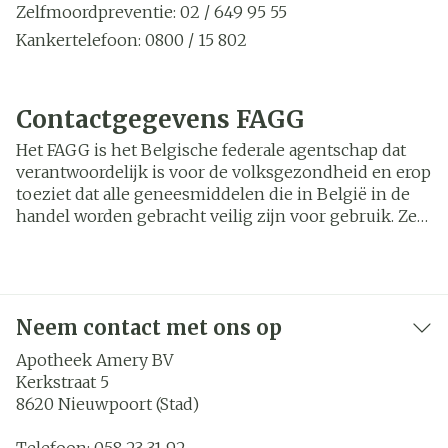
Zelfmoordpreventie: 02 / 649 95 55
Kankertelefoon: 0800 / 15 802
Kinder- en jongerentelefoon: 102
Antigifcentrum: 070 / 245 245
Contactgegevens FAGG
Belgische BrandwondenStichting: 02 / 649 65 89
Het FAGG is het Belgische federale agentschap dat
verantwoordelijk is voor de volksgezondheid en erop
toeziet dat alle geneesmiddelen die in België in de
handel worden gebracht veilig zijn voor gebruik. Ze
zien er ook op toe dat online apotheken naar
behoren werken. Meer informatie vind je op
https://
www.fagg.be/nl
- Federaal Agentschap voor
Geneesmiddelen en Gezondheidsproducten,
Neem contact met ons op
Galileelaan 5/03, 1210 BRUSSEL.
Apotheek Amery BV
Kerkstraat 5
8620
Nieuwpoort (Stad)
Telefoon:
058 23 31 92