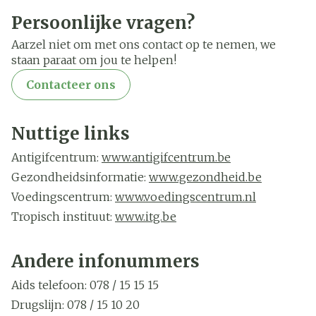
Persoonlijke vragen?
Aarzel niet om met ons contact op te nemen, we
staan paraat om jou te helpen!
Contacteer ons
Nuttige links
Antigifcentrum:
www.antigifcentrum.b
e
Gezondheidsinformatie:
www.gezondheid.be
Voedingscentrum:
www.voedingscentrum.nl
Tropisch instituut:
www.itg.be
Vaccinaties:
www.vacciweb.be
Bijsluiters:
www.e-compendium.be
Andere infonummers
Geneesmiddelen:
www.bcfi.be
Aids telefoon: 078 / 15 15 15
Drugslijn: 078 / 15 10 20