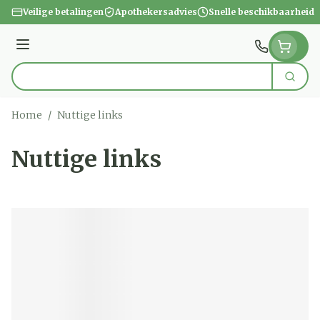
Ga naar de inhoud
Veilige betalingen
Apothekersadvies
Snelle beschikbaarheid
Menu
Zoek
Product, merk, categorie...
Home
/
Nuttige links
Nuttige links