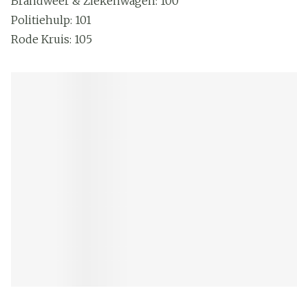
Brandweer & Ziekenwagen: 100
Politiehulp: 101
Rode Kruis: 105
Tele-onthaal: 106
Child focus: 110