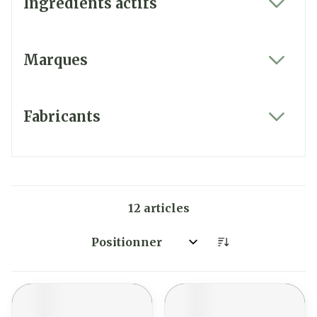
Ingrédients actifs
filter
Marques
filter
Fabricants
filter
12
articles
Trier par: