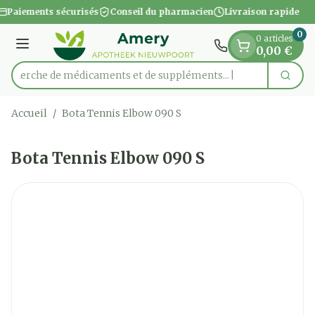
Diapositive 1 de 1
Aller au contenu
Paiements sécurisés
Conseil du pharmacien
Livraison rapide
0
0 articles
Menu
0,00 €
Recherche de médicaments et de suppléments...
Cherc
Rechercher
Accueil
/
Bota Tennis Elbow 090 S
Bota Tennis Elbow 090 S