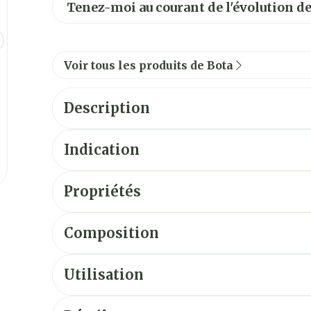
Tenez-moi au courant de l'évolution de
Voir tous les produits de Bota
Description
Indication
Propriétés
Chevillère en tricot aéré multi-élastique (3D)
Forme anatomique pour augmenter le confort 
Composition
Bande élastique réglable intégrée pour lim
Soutien bilatéral rétro malléolaire par guides 
Utilisation
Mettre le talon soigneusement dans le tricot