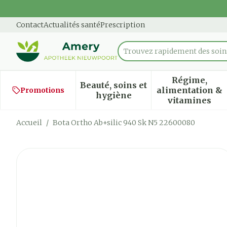
Aller au contenu
Diapositive 1 de 1
Contact
Actualités santé
Prescription
Trouvez rapidement des soins
Rechercher
Régime,
Beauté, soins et
alimentation &
Promotions
Afficher le sous-menu pour
Afficher
hygiène
vitamines
Accueil
/
Bota Ortho Ab+silic 940 Sk N5 22600080
Bota Ortho Ab+silic 940 