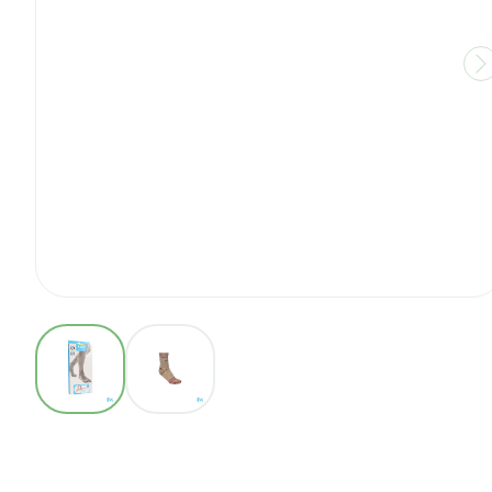
View larger image
View larger image