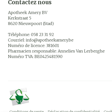
Contactez nous
Apotheek Amery BV
Kerkstraat 5
8620
Nieuwpoort (Stad)
Téléphone:
058 23 31 92
Courriel:
info@
apotheekamery.be
Numéro de licence:
381601
Pharmacien responsable:
Annelies Van Lerberghe
Numéro TVA:
BE0425481590
Conditions de vente
Déclaration de confidentialité
Cook