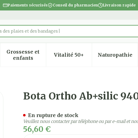
Paiements sécurisés
Conseil du pharmacien
Livraison rapide
 des plaies et des bandages
Grossesse et
Vitalité 50+
Naturopathie
 la catégorie Beauté, soins et hygiène
 le sous-menu pour la catégorie Régime, alimentatio
Afficher le sous-menu pour la catégorie Gro
Afficher le sous-menu pour
Afficher
enfants
Sk N5 22600080
Bota Ortho Ab+silic 9
En rupture de stock
Veuillez nous contacter par téléphone ou par e-mail et no
56,60 €